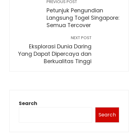
PREVIOUS POST
Petunjuk Pengundian
Langsung Togel Singapore:
Semua Tercover
NEXT POST
Eksplorasi Dunia Daring
Yang Dapat Dipercaya dan
Berkualitas Tinggi
Search
Search