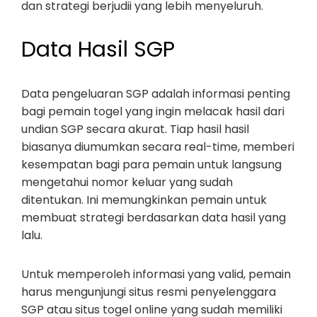
dan strategi berjudii yang lebih menyeluruh.
Data Hasil SGP
Data pengeluaran SGP adalah informasi penting
bagi pemain togel yang ingin melacak hasil dari
undian SGP secara akurat. Tiap hasil hasil
biasanya diumumkan secara real-time, memberi
kesempatan bagi para pemain untuk langsung
mengetahui nomor keluar yang sudah
ditentukan. Ini memungkinkan pemain untuk
membuat strategi berdasarkan data hasil yang
lalu.
Untuk memperoleh informasi yang valid, pemain
harus mengunjungi situs resmi penyelenggara
SGP atau situs togel online yang sudah memiliki