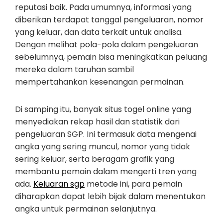
reputasi baik. Pada umumnya, informasi yang
diberikan terdapat tanggal pengeluaran, nomor
yang keluar, dan data terkait untuk analisa.
Dengan melihat pola-pola dalam pengeluaran
sebelumnya, pemain bisa meningkatkan peluang
mereka dalam taruhan sambil
mempertahankan kesenangan permainan.
Di samping itu, banyak situs togel online yang
menyediakan rekap hasil dan statistik dari
pengeluaran SGP. Ini termasuk data mengenai
angka yang sering muncul, nomor yang tidak
sering keluar, serta beragam grafik yang
membantu pemain dalam mengerti tren yang
ada.
Keluaran sgp
metode ini, para pemain
diharapkan dapat lebih bijak dalam menentukan
angka untuk permainan selanjutnya.