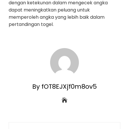
dengan ketekunan dalam mengecek angka
dapat meningkatkan peluang untuk
memperoleh angka yang lebih baik dalam
pertandingan togel.
By fOT8EJXjf0m8ov5