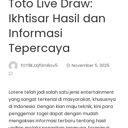
Toto Live Draw:
Ikhtisar Hasil dan
Informasi
Tepercaya
fOT8EJXjf0m8ov5
November 5, 2025
Lotere telah jadi salah satu jenis entertainment
yang sangat terkenal di masyarakat, khususnya
di Indonesia. Dengan kian maju teknik, kini para
penggemar togel dapat dengan mudah
mengakses informasi terbaru tentang hasil
undian melalui penarikan langsung, termasuk