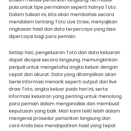
pula untuk tipe permainan seperti halnya Toto.
Dalam tulisan ini, kita akan membahas secara
mendalam tentang Toto Live Draw, menyajikan
ringkasan hasil dan data terpercaya yang bisa
dipercayai bagi para pemain.
Setiap hari, pengeluaran Toto dan data keluaran
dapat dicapai secara langsung, memungkinkan
penjudi untuk mengetahui angka keluar dengan
cepat dan akurat. Data yang ditampilkan akan
berisi informasi menarik seperti output dari live
draw Toto, angka keluar pada hari ini, serta
informasi keluaran yang penting untuk menolong
para pemain dalam menganalisis dan membuat
keputusan yang baik. Mari kami teliti lebih dalam
mengenai prosedur penarikan langsung dan
cara Anda bisa mendapatkan hasil yang tepat