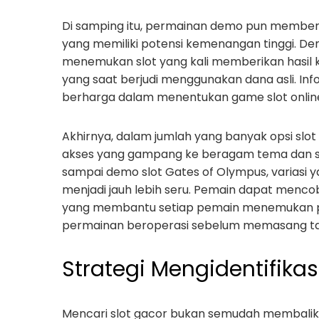
Di samping itu, permainan demo pun memberi
yang memiliki potensi kemenangan tinggi. Den
menemukan slot yang kali memberikan hasil
yang saat berjudi menggunakan dana asli. Info
berharga dalam menentukan game slot online 
Akhirnya, dalam jumlah yang banyak opsi slo
akses yang gampang ke beragam tema dan ser
sampai demo slot Gates of Olympus, variasi y
menjadi jauh lebih seru. Pemain dapat menc
yang membantu setiap pemain menemukan per
permainan beroperasi sebelum memasang t
Strategi Mengidentifika
Mencari slot gacor bukan semudah membalikk