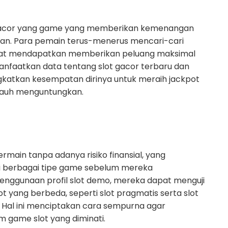
g gacor yang game yang memberikan kemenangan
tian. Para pemain terus-menerus mencari-cari
 dapat mendapatkan memberikan peluang maksimal
faatkan data tentang slot gacor terbaru dan
gkatkan kesempatan dirinya untuk meraih jackpot
 jauh menguntungkan.
ain tanpa adanya risiko finansial, yang
i berbagai tipe game sebelum mereka
nggunaan profil slot demo, mereka dapat menguji
t yang berbeda, seperti slot pragmatis serta slot
 Hal ini menciptakan cara sempurna agar
 game slot yang diminati.