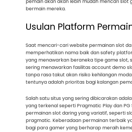
pemain akan akan lebih mudah mencari slot g
bermain mereka.
Usulan Platform Permain
Saat mencari-cari website permainan slot dar
memperhatikan nama baik dan safety platfor
yang menawarkan beraneka tipe game slot, sepe
sering menawarkan fasilitas account demo 
tanpa rasa takut akan risiko kehilangan mo
tentunya adalah prioritas bagi kalangan pemain
Salah satu situs yang sering dibicarakan ad
yang terkenal seperti Pragmatic Play dan PG So
permainan slot daring yang variatif, seperti s
pragmatic. Keberadaan permainan terbaik yang
bagi para gamer yang berharap meraih kemen