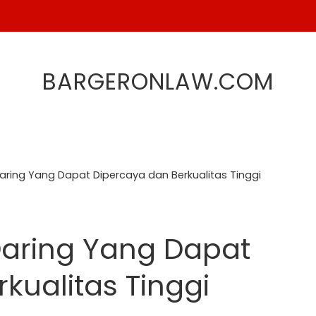
BARGERONLAW.COM
Daring Yang Dapat Dipercaya dan Berkualitas Tinggi
Daring Yang Dapat
kualitas Tinggi