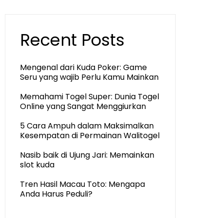
Recent Posts
Mengenal dari Kuda Poker: Game
Seru yang wajib Perlu Kamu Mainkan
Memahami Togel Super: Dunia Togel
Online yang Sangat Menggiurkan
5 Cara Ampuh dalam Maksimalkan
Kesempatan di Permainan Walitogel
Nasib baik di Ujung Jari: Memainkan
slot kuda
Tren Hasil Macau Toto: Mengapa
Anda Harus Peduli?