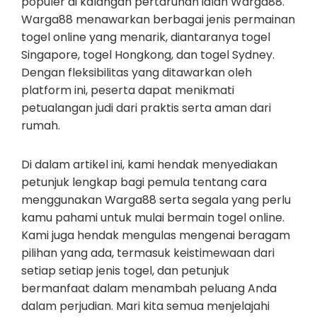
populer di kalangan pertaruhan ialah Warga88.
Warga88 menawarkan berbagai jenis permainan
togel online yang menarik, diantaranya togel
Singapore, togel Hongkong, dan togel Sydney.
Dengan fleksibilitas yang ditawarkan oleh
platform ini, peserta dapat menikmati
petualangan judi dari praktis serta aman dari
rumah.
Di dalam artikel ini, kami hendak menyediakan
petunjuk lengkap bagi pemula tentang cara
menggunakan Warga88 serta segala yang perlu
kamu pahami untuk mulai bermain togel online.
Kami juga hendak mengulas mengenai beragam
pilihan yang ada, termasuk keistimewaan dari
setiap setiap jenis togel, dan petunjuk
bermanfaat dalam menambah peluang Anda
dalam perjudian. Mari kita semua menjelajahi