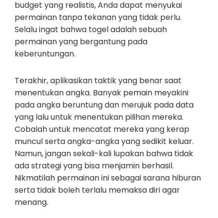
budget yang realistis, Anda dapat menyukai
permainan tanpa tekanan yang tidak perlu.
Selalu ingat bahwa togel adalah sebuah
permainan yang bergantung pada
keberuntungan.
Terakhir, aplikasikan taktik yang benar saat
menentukan angka. Banyak pemain meyakini
pada angka beruntung dan merujuk pada data
yang lalu untuk menentukan pilihan mereka.
Cobalah untuk mencatat mereka yang kerap
muncul serta angka-angka yang sedikit keluar.
Namun, jangan sekali-kali lupakan bahwa tidak
ada strategi yang bisa menjamin berhasil.
Nikmatilah permainan ini sebagai sarana hiburan
serta tidak boleh terlalu memaksa diri agar
menang.