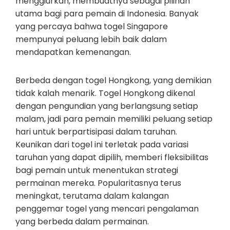
menggiurkan, membuatnya sebagai pilihan
utama bagi para pemain di Indonesia. Banyak
yang percaya bahwa togel Singapore
mempunyai peluang lebih baik dalam
mendapatkan kemenangan.
Berbeda dengan togel Hongkong, yang demikian
tidak kalah menarik. Togel Hongkong dikenal
dengan pengundian yang berlangsung setiap
malam, jadi para pemain memiliki peluang setiap
hari untuk berpartisipasi dalam taruhan.
Keunikan dari togel ini terletak pada variasi
taruhan yang dapat dipilih, memberi fleksibilitas
bagi pemain untuk menentukan strategi
permainan mereka. Popularitasnya terus
meningkat, terutama dalam kalangan
penggemar togel yang mencari pengalaman
yang berbeda dalam permainan.