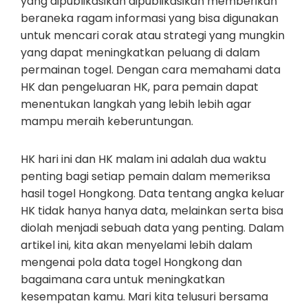
yang dipublikasikan dipublikasikan memberikan
beraneka ragam informasi yang bisa digunakan
untuk mencari corak atau strategi yang mungkin
yang dapat meningkatkan peluang di dalam
permainan togel. Dengan cara memahami data
HK dan pengeluaran HK, para pemain dapat
menentukan langkah yang lebih lebih agar
mampu meraih keberuntungan.
HK hari ini dan HK malam ini adalah dua waktu
penting bagi setiap pemain dalam memeriksa
hasil togel Hongkong. Data tentang angka keluar
HK tidak hanya hanya data, melainkan serta bisa
diolah menjadi sebuah data yang penting. Dalam
artikel ini, kita akan menyelami lebih dalam
mengenai pola data togel Hongkong dan
bagaimana cara untuk meningkatkan
kesempatan kamu. Mari kita telusuri bersama