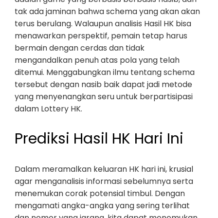
tak ada jaminan bahwa schema yang akan akan
terus berulang. Walaupun analisis Hasil HK bisa
menawarkan perspektif, pemain tetap harus
bermain dengan cerdas dan tidak
mengandalkan penuh atas pola yang telah
ditemui. Menggabungkan ilmu tentang schema
tersebut dengan nasib baik dapat jadi metode
yang menyenangkan seru untuk berpartisipasi
dalam Lottery HK.
Prediksi Hasil HK Hari Ini
Dalam meramalkan keluaran HK hari ini, krusial
agar menganalisis informasi sebelumnya serta
menemukan corak potensial timbul. Dengan
mengamati angka-angka yang sering terlihat
dan nomor yang jarang, kita dapat menemukan