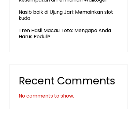
Nasib baik di Ujung Jari: Memainkan slot
kuda
Tren Hasil Macau Toto: Mengapa Anda
Harus Peduli?
Recent Comments
No comments to show.