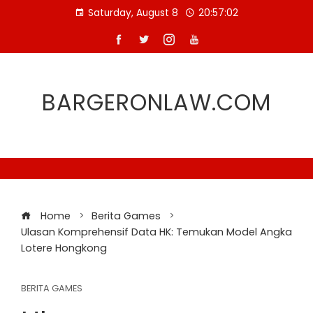
Skip
Saturday, August 8
20:57:02
to
content
BARGERONLAW.COM
Home
Berita Games
Ulasan Komprehensif Data HK: Temukan Model Angka
Lotere Hongkong
BERITA GAMES