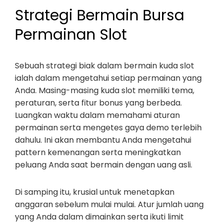
Strategi Bermain Bursa
Permainan Slot
Sebuah strategi biak dalam bermain kuda slot
ialah dalam mengetahui setiap permainan yang
Anda. Masing-masing kuda slot memiliki tema,
peraturan, serta fitur bonus yang berbeda.
Luangkan waktu dalam memahami aturan
permainan serta mengetes gaya demo terlebih
dahulu. Ini akan membantu Anda mengetahui
pattern kemenangan serta meningkatkan
peluang Anda saat bermain dengan uang asli.
Di samping itu, krusial untuk menetapkan
anggaran sebelum mulai mulai. Atur jumlah uang
yang Anda dalam dimainkan serta ikuti limit