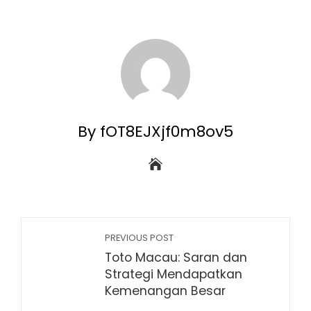
By fOT8EJXjf0m8ov5
PREVIOUS POST
Toto Macau: Saran dan
Strategi Mendapatkan
Kemenangan Besar