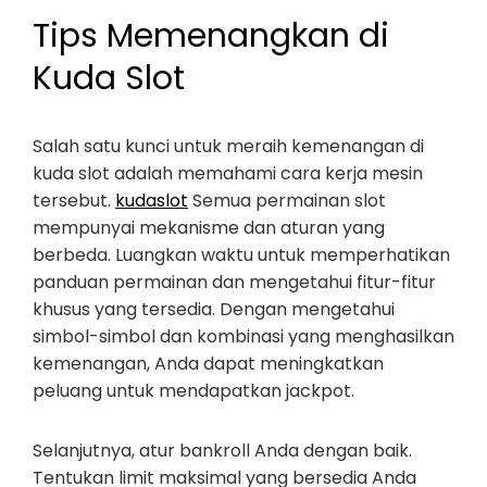
Tips Memenangkan di
Kuda Slot
Salah satu kunci untuk meraih kemenangan di
kuda slot adalah memahami cara kerja mesin
tersebut.
kudaslot
Semua permainan slot
mempunyai mekanisme dan aturan yang
berbeda. Luangkan waktu untuk memperhatikan
panduan permainan dan mengetahui fitur-fitur
khusus yang tersedia. Dengan mengetahui
simbol-simbol dan kombinasi yang menghasilkan
kemenangan, Anda dapat meningkatkan
peluang untuk mendapatkan jackpot.
Selanjutnya, atur bankroll Anda dengan baik.
Tentukan limit maksimal yang bersedia Anda