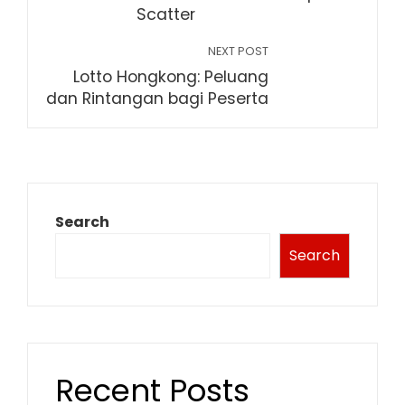
Scatter
NEXT POST
Lotto Hongkong: Peluang
dan Rintangan bagi Peserta
Search
Search
Recent Posts