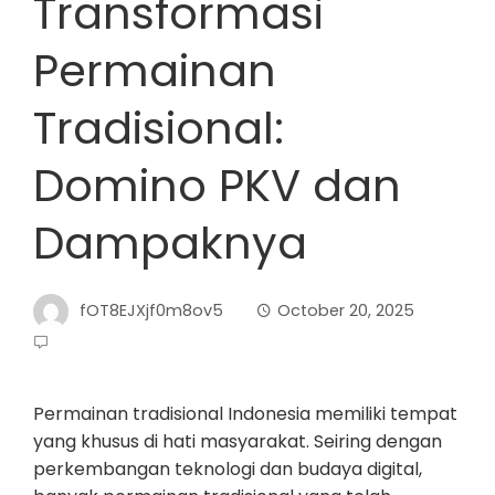
Transformasi
Permainan
Tradisional:
Domino PKV dan
Dampaknya
fOT8EJXjf0m8ov5
October 20, 2025
Permainan tradisional Indonesia memiliki tempat
yang khusus di hati masyarakat. Seiring dengan
perkembangan teknologi dan budaya digital,