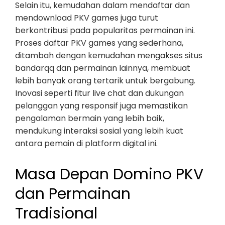
Selain itu, kemudahan dalam mendaftar dan
mendownload PKV games juga turut
berkontribusi pada popularitas permainan ini.
Proses daftar PKV games yang sederhana,
ditambah dengan kemudahan mengakses situs
bandarqq dan permainan lainnya, membuat
lebih banyak orang tertarik untuk bergabung.
Inovasi seperti fitur live chat dan dukungan
pelanggan yang responsif juga memastikan
pengalaman bermain yang lebih baik,
mendukung interaksi sosial yang lebih kuat
antara pemain di platform digital ini.
Masa Depan Domino PKV
dan Permainan
Tradisional