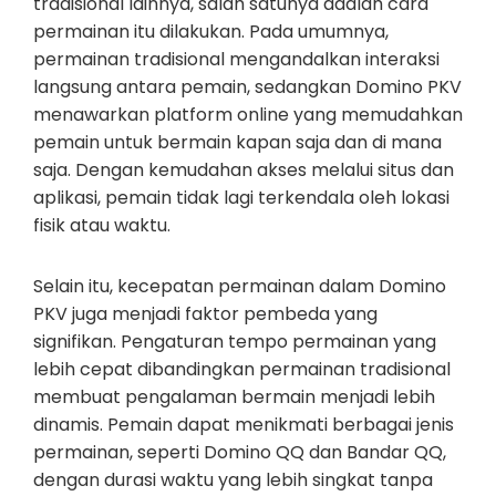
tradisional lainnya, salah satunya adalah cara
permainan itu dilakukan. Pada umumnya,
permainan tradisional mengandalkan interaksi
langsung antara pemain, sedangkan Domino PKV
menawarkan platform online yang memudahkan
pemain untuk bermain kapan saja dan di mana
saja. Dengan kemudahan akses melalui situs dan
aplikasi, pemain tidak lagi terkendala oleh lokasi
fisik atau waktu.
Selain itu, kecepatan permainan dalam Domino
PKV juga menjadi faktor pembeda yang
signifikan. Pengaturan tempo permainan yang
lebih cepat dibandingkan permainan tradisional
membuat pengalaman bermain menjadi lebih
dinamis. Pemain dapat menikmati berbagai jenis
permainan, seperti Domino QQ dan Bandar QQ,
dengan durasi waktu yang lebih singkat tanpa