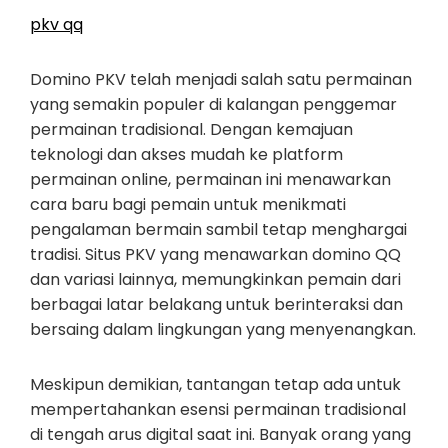
pkv qq
Domino PKV telah menjadi salah satu permainan
yang semakin populer di kalangan penggemar
permainan tradisional. Dengan kemajuan
teknologi dan akses mudah ke platform
permainan online, permainan ini menawarkan
cara baru bagi pemain untuk menikmati
pengalaman bermain sambil tetap menghargai
tradisi. Situs PKV yang menawarkan domino QQ
dan variasi lainnya, memungkinkan pemain dari
berbagai latar belakang untuk berinteraksi dan
bersaing dalam lingkungan yang menyenangkan.
Meskipun demikian, tantangan tetap ada untuk
mempertahankan esensi permainan tradisional
di tengah arus digital saat ini. Banyak orang yang