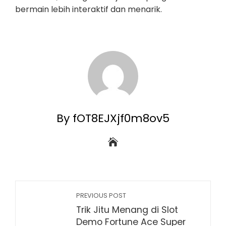
bermain lebih interaktif dan menarik.
By fOT8EJXjf0m8ov5
PREVIOUS POST
Trik Jitu Menang di Slot
Demo Fortune Ace Super