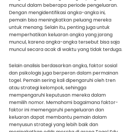
muncul dalam beberapa periode pengeluaran.
Dengan mengidentifikasi angka-angka ini,
pemain bisa meningkatkan peluang mereka
untuk menang. Selain itu, penting juga untuk
memperhatikan keluaran angka yang jarang
muncul, karena angka-angka tersebut bisa saja
muncul secara acak di waktu yang tidak terduga.
Selain analisis berdasarkan angka, faktor sosial
dan psikologis juga berperan dalam permainan
togel. Pemain sering kali dipengaruhi oleh tren
atau strategi kelompok, sehingga
mempengaruhi keputusan mereka dalam
memilih nomor. Memahami bagaimana faktor-
faktor ini memengaruhi pengeluaran dan
keluaran dapat membantu pemain dalam
menyusun strategi yang lebih baik dan
meningkatkan odds mereka di arena Togel Sdy.