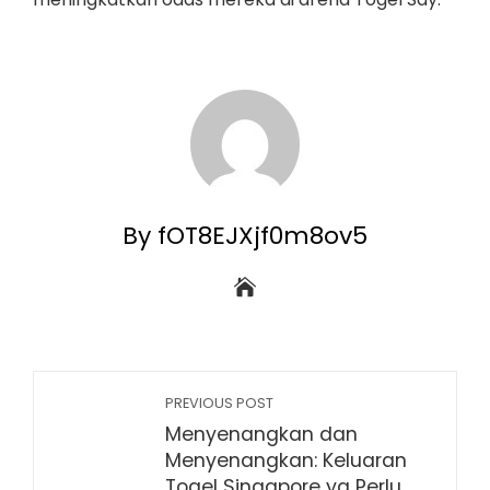
By fOT8EJXjf0m8ov5
PREVIOUS POST
Menyenangkan dan
Menyenangkan: Keluaran
Togel Singapore yg Perlu