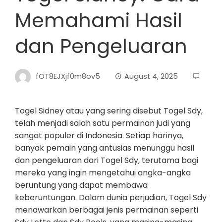
Memahami Hasil
dan Pengeluaran
fOT8EJXjf0m8ov5
August 4, 2025
Togel Sidney atau yang sering disebut Togel Sdy,
telah menjadi salah satu permainan judi yang
sangat populer di Indonesia. Setiap harinya,
banyak pemain yang antusias menunggu hasil
dan pengeluaran dari Togel Sdy, terutama bagi
mereka yang ingin mengetahui angka-angka
beruntung yang dapat membawa
keberuntungan. Dalam dunia perjudian, Togel Sdy
menawarkan berbagai jenis permainan seperti