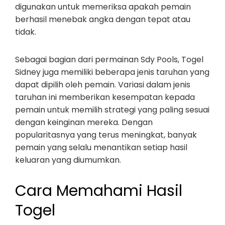
digunakan untuk memeriksa apakah pemain
berhasil menebak angka dengan tepat atau
tidak.
Sebagai bagian dari permainan Sdy Pools, Togel
Sidney juga memiliki beberapa jenis taruhan yang
dapat dipilih oleh pemain. Variasi dalam jenis
taruhan ini memberikan kesempatan kepada
pemain untuk memilih strategi yang paling sesuai
dengan keinginan mereka. Dengan
popularitasnya yang terus meningkat, banyak
pemain yang selalu menantikan setiap hasil
keluaran yang diumumkan.
Cara Memahami Hasil
Togel