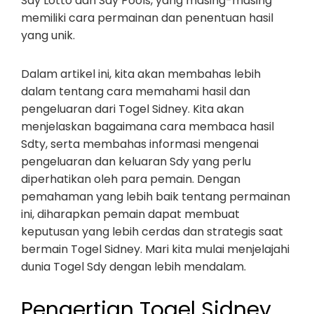
Sdy Lotto dan Sdy Pools, yang masing-masing
memiliki cara permainan dan penentuan hasil
yang unik.
Dalam artikel ini, kita akan membahas lebih
dalam tentang cara memahami hasil dan
pengeluaran dari Togel Sidney. Kita akan
menjelaskan bagaimana cara membaca hasil
Sdty, serta membahas informasi mengenai
pengeluaran dan keluaran Sdy yang perlu
diperhatikan oleh para pemain. Dengan
pemahaman yang lebih baik tentang permainan
ini, diharapkan pemain dapat membuat
keputusan yang lebih cerdas dan strategis saat
bermain Togel Sidney. Mari kita mulai menjelajahi
dunia Togel Sdy dengan lebih mendalam.
Pengertian Togel Sidney