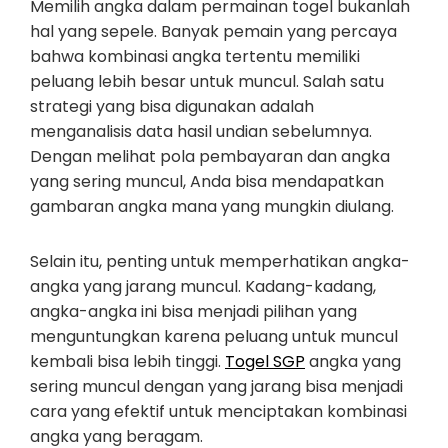
Memilih angka dalam permainan togel bukanlah
hal yang sepele. Banyak pemain yang percaya
bahwa kombinasi angka tertentu memiliki
peluang lebih besar untuk muncul. Salah satu
strategi yang bisa digunakan adalah
menganalisis data hasil undian sebelumnya.
Dengan melihat pola pembayaran dan angka
yang sering muncul, Anda bisa mendapatkan
gambaran angka mana yang mungkin diulang.
Selain itu, penting untuk memperhatikan angka-
angka yang jarang muncul. Kadang-kadang,
angka-angka ini bisa menjadi pilihan yang
menguntungkan karena peluang untuk muncul
kembali bisa lebih tinggi.
Togel SGP
angka yang
sering muncul dengan yang jarang bisa menjadi
cara yang efektif untuk menciptakan kombinasi
angka yang beragam.