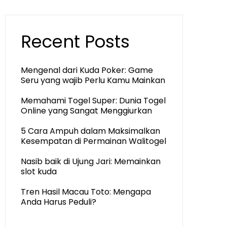
Recent Posts
Mengenal dari Kuda Poker: Game
Seru yang wajib Perlu Kamu Mainkan
Memahami Togel Super: Dunia Togel
Online yang Sangat Menggiurkan
5 Cara Ampuh dalam Maksimalkan
Kesempatan di Permainan Walitogel
Nasib baik di Ujung Jari: Memainkan
slot kuda
Tren Hasil Macau Toto: Mengapa
Anda Harus Peduli?