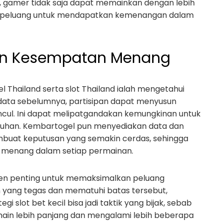
l, gamer tidak saja dapat memainkan dengan lebih
an peluang untuk mendapatkan kemenangan dalam
kan Kesempatan Menang
 Thailand serta slot Thailand ialah mengetahui
 data sebelumnya, partisipan dapat menyusun
cul. Ini dapat melipatgandakan kemungkinan untuk
aruhan. Kembartogel pun menyediakan data dan
buat keputusan yang semakin cerdas, sehingga
menang dalam setiap permainan.
men penting untuk memaksimalkan peluang
ang tegas dan mematuhi batas tersebut,
gi slot bet kecil bisa jadi taktik yang bijak, sebab
main lebih panjang dan mengalami lebih beberapa