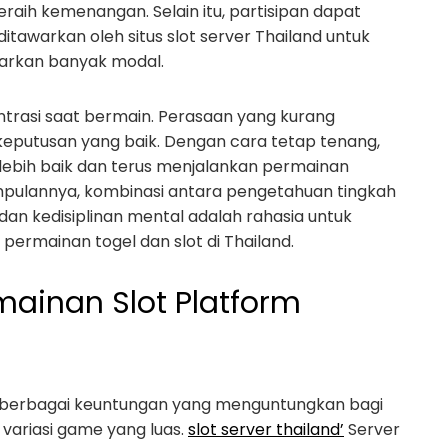
ih kemenangan. Selain itu, partisipan dapat
awarkan oleh situs slot server Thailand untuk
arkan banyak modal.
entrasi saat bermain. Perasaan yang kurang
eputusan yang baik. Dengan cara tetap tenang,
ebih baik dan terus menjalankan permainan
mpulannya, kombinasi antara pengetahuan tingkah
dan kedisiplinan mental adalah rahasia untuk
mainan togel dan slot di Thailand.
mainan Slot Platform
n berbagai keuntungan yang menguntungkan bagi
variasi game yang luas.
slot server thailand’
Server