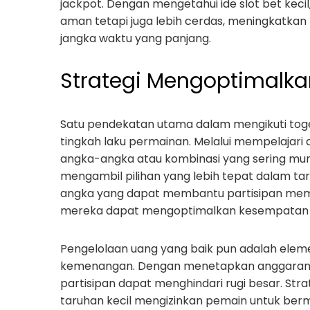
jackpot. Dengan mengetahui ide slot bet keci
aman tetapi juga lebih cerdas, meningkatk
jangka waktu yang panjang.
Strategi Mengoptimal
Satu pendekatan utama dalam mengikuti togel
tingkah laku permainan. Melalui mempelajari
angka-angka atau kombinasi yang sering mun
mengambil pilihan yang lebih tepat dalam t
angka yang dapat membantu partisipan mem
mereka dapat mengoptimalkan kesempatan 
Pengelolaan uang yang baik pun adalah ele
kemenangan. Dengan menetapkan anggaran y
partisipan dapat menghindari rugi besar. Strate
taruhan kecil mengizinkan pemain untuk ber