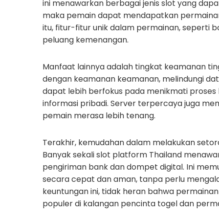
ini menawarkan berbagai jenis slot yang dapat di
maka pemain dapat mendapatkan permainan y
itu, fitur-fitur unik dalam permainan, seperti
peluang kemenangan.
Manfaat lainnya adalah tingkat keamanan tin
dengan keamanan keamanan, melindungi data 
dapat lebih berfokus pada menikmati proses
informasi pribadi. Server terpercaya juga m
pemain merasa lebih tenang.
Terakhir, kemudahan dalam melakukan setoran
Banyak sekali slot platform Thailand menawa
pengiriman bank dan dompet digital. Ini mem
secara cepat dan aman, tanpa perlu mengal
keuntungan ini, tidak heran bahwa permainan
populer di kalangan pencinta togel dan perma