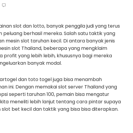
an slot dan lotto, banyak penggila judi yang terus
peluang berhasil mereka. Salah satu taktik yang
mesin slot taruhan kecil. Di antara banyak jenis
mesin slot Thailand, beberapa yang mengklaim
ofit yang lebih lebih, khususnya bagi mereka
engeluarkan banyak modal.
bartogel dan toto togel juga bisa menambah
n ini. Dengan memakai slot server Thailand yang
psi seperti taruhan 100, pemain bisa mengatur
ita meneliti lebih lanjut tentang cara pintar supaya
ot bet kecil dan taktik yang bisa bisa diterapkan.