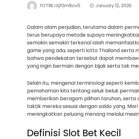
fOT8EJXjf0m8ov5
January 12, 2026
Dalam alam perjudian, terutama dalam permain
terus berupaya metode supaya meningkatkan 
semakin semakin terkenal ialah memanfaatkan 
game yang ada, seperti lotto Thailand serta 
bahwa pendekatan tersebut dapat membawa pr
yang ingin bermain dengan bijak serta tak m
Selain itu, mengenal terminologi seperti kem
pemahaman kita tentang seluk beluk permaina
memberikan beragam pilihan taruhan, serta o
taktik mereka sesuai dengan saldo yang. Mari k
meningkatkan peluang menang melalui mesin sl
Definisi Slot Bet Kecil