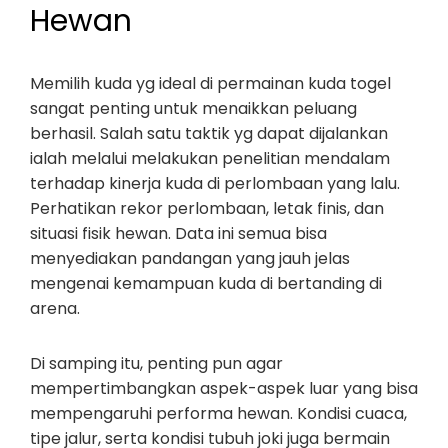
Hewan
Memilih kuda yg ideal di permainan kuda togel
sangat penting untuk menaikkan peluang
berhasil. Salah satu taktik yg dapat dijalankan
ialah melalui melakukan penelitian mendalam
terhadap kinerja kuda di perlombaan yang lalu.
Perhatikan rekor perlombaan, letak finis, dan
situasi fisik hewan. Data ini semua bisa
menyediakan pandangan yang jauh jelas
mengenai kemampuan kuda di bertanding di
arena.
Di samping itu, penting pun agar
mempertimbangkan aspek-aspek luar yang bisa
mempengaruhi performa hewan. Kondisi cuaca,
tipe jalur, serta kondisi tubuh joki juga bermain