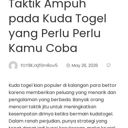
Taktik Ampuh
pada Kuda Togel
yang Perlu Perlu
Kamu Coba
fOT8EJXjf0m8ov5
May 26, 2026
Kuda togel kian populer di kalangan para bettor
karena memberikan peluang yang menarik dan
pengalaman yang berbeda. Banyak orang
mencari taktik jitu untuk meningkatkan
kesempatan dirinya ketika bermain kudatogel.
Dalam ranah perjudian, punya strategi yang