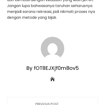
Jangan lupa bahwasanya taruhan seharusnya
menjadi sarana rekreasi, jadi nikmati proses nya
dengan metode yang bijak.
By fOT8EJXjf0m8ov5
PREVIOUS POST