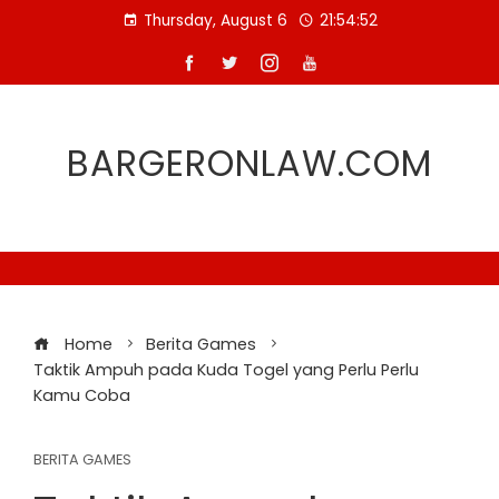
Skip
Thursday, August 6
21:54:53
to
content
BARGERONLAW.COM
Home
Berita Games
Taktik Ampuh pada Kuda Togel yang Perlu Perlu
Kamu Coba
BERITA GAMES