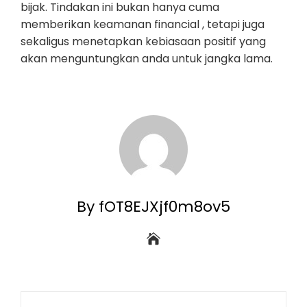
bijak. Tindakan ini bukan hanya cuma
memberikan keamanan financial , tetapi juga
sekaligus menetapkan kebiasaan positif yang
akan menguntungkan anda untuk jangka lama.
By fOT8EJXjf0m8ov5