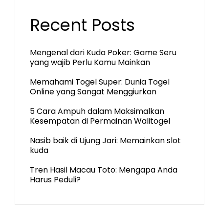
Recent Posts
Mengenal dari Kuda Poker: Game Seru
yang wajib Perlu Kamu Mainkan
Memahami Togel Super: Dunia Togel
Online yang Sangat Menggiurkan
5 Cara Ampuh dalam Maksimalkan
Kesempatan di Permainan Walitogel
Nasib baik di Ujung Jari: Memainkan slot
kuda
Tren Hasil Macau Toto: Mengapa Anda
Harus Peduli?