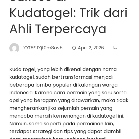
Kudatogel: Trik dari
Ahli Terpercaya
fOT8EJXjf0m8ov5
April 2, 2026
Kuda togel, yang lebih dikenal dengan nama
kudatogel, sudah bertransformasi menjadi
beberapa lomba populer di kalangan warga
Indonesia. Karena cara bermain yang seru serta
opsi yang beragam yang ditawarkan, maka tidak
mengherankan jika sejumlah pemain yang
mencoba meraih kemenangan di kudatogel ini.
Namun, sama seperti pada permainan lain,
terdapat strategi dan tips yang dapat diambil