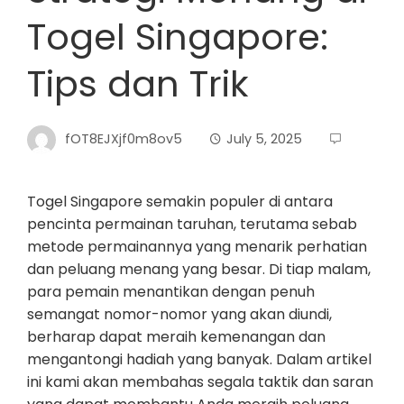
Togel Singapore:
Tips dan Trik
fOT8EJXjf0m8ov5
July 5, 2025
Togel Singapore semakin populer di antara
pencinta permainan taruhan, terutama sebab
metode permainannya yang menarik perhatian
dan peluang menang yang besar. Di tiap malam,
para pemain menantikan dengan penuh
semangat nomor-nomor yang akan diundi,
berharap dapat meraih kemenangan dan
mengantongi hadiah yang banyak. Dalam artikel
ini kami akan membahas segala taktik dan saran