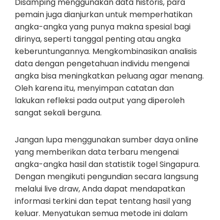
Disamping menggunakan data historis, para
pemain juga dianjurkan untuk memperhatikan
angka-angka yang punya makna spesial bagi
dirinya, seperti tanggal penting atau angka
keberuntungannya. Mengkombinasikan analisis
data dengan pengetahuan individu mengenai
angka bisa meningkatkan peluang agar menang.
Oleh karena itu, menyimpan catatan dan
lakukan refleksi pada output yang diperoleh
sangat sekali berguna.
Jangan lupa menggunakan sumber daya online
yang memberikan data terbaru mengenai
angka-angka hasil dan statistik togel Singapura.
Dengan mengikuti pengundian secara langsung
melalui live draw, Anda dapat mendapatkan
informasi terkini dan tepat tentang hasil yang
keluar. Menyatukan semua metode ini dalam