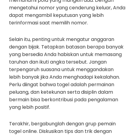
memahami pola yang mungkin ada. Dengan
mengetahui nomor yang cenderung keluar, Anda
dapat mengambil keputusan yang lebih
terinformasi saat memilih nomor.
Selain itu, penting untuk mengatur anggaran
dengan bijak. Tetapkan batasan berapa banyak
yang bersedia Anda habiskan untuk memasang
taruhan dan ikuti angka tersebut. Jangan
terpengaruh suasana untuk menggandakan
lebih banyak jika Anda menghadapi kekalahan.
Perlu diingat bahwa togel adalah permainan
peluang, dan ketekunan serta disiplin dalam
bermain bisa berkontribusi pada pengalaman
yang lebih positif.
Terakhir, bergabunglah dengan grup pemain
togel online. Diskusikan tips dan trik dengan