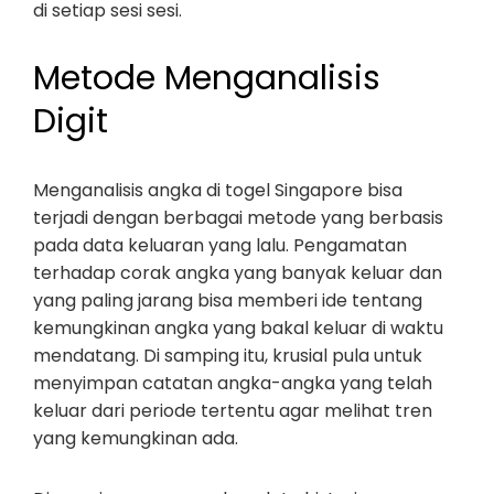
di setiap sesi sesi.
Metode Menganalisis
Digit
Menganalisis angka di togel Singapore bisa
terjadi dengan berbagai metode yang berbasis
pada data keluaran yang lalu. Pengamatan
terhadap corak angka yang banyak keluar dan
yang paling jarang bisa memberi ide tentang
kemungkinan angka yang bakal keluar di waktu
mendatang. Di samping itu, krusial pula untuk
menyimpan catatan angka-angka yang telah
keluar dari periode tertentu agar melihat tren
yang kemungkinan ada.