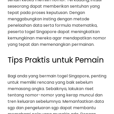
seseorang dapat memberikan sentuhan yang
tepat pada proses keputusan. Dengan
menggabungkan insting dengan metode
penelaahan data serta formula matematika,
peserta togel Singapore dapat meningkatkan
kemungkinan mereka agar mendapatkan nomor
yang tepat dan memenangkan permainan.
Tips Praktis untuk Pemain
Bagi anda yang bermain togel Singapore, penting
untuk memiliki rencana yang baik sebelum
memasang angka. Sebaiknya, lakukan riset
tentang nomor-nomor yang kerap muncul dan
tren keluaran sebelumnya. Memanfaatkan data
sgp dan pengeluaran sgp dapat membantu