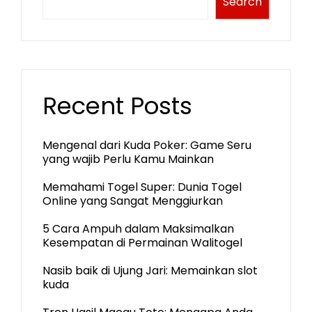
Search
Recent Posts
Mengenal dari Kuda Poker: Game Seru
yang wajib Perlu Kamu Mainkan
Memahami Togel Super: Dunia Togel
Online yang Sangat Menggiurkan
5 Cara Ampuh dalam Maksimalkan
Kesempatan di Permainan Walitogel
Nasib baik di Ujung Jari: Memainkan slot
kuda