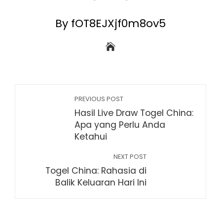
By fOT8EJXjf0m8ov5
PREVIOUS POST
Hasil Live Draw Togel China:
Apa yang Perlu Anda
Ketahui
NEXT POST
Togel China: Rahasia di
Balik Keluaran Hari Ini