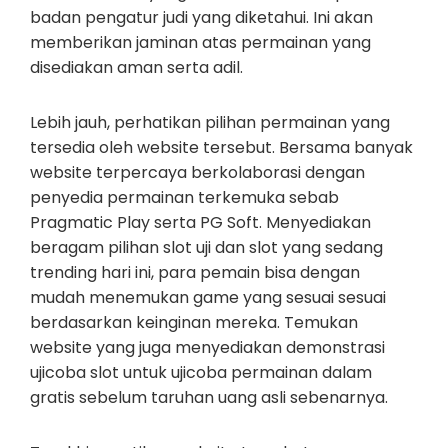
badan pengatur judi yang diketahui. Ini akan
memberikan jaminan atas permainan yang
disediakan aman serta adil.
Lebih jauh, perhatikan pilihan permainan yang
tersedia oleh website tersebut. Bersama banyak
website terpercaya berkolaborasi dengan
penyedia permainan terkemuka sebab
Pragmatic Play serta PG Soft. Menyediakan
beragam pilihan slot uji dan slot yang sedang
trending hari ini, para pemain bisa dengan
mudah menemukan game yang sesuai sesuai
berdasarkan keinginan mereka. Temukan
website yang juga menyediakan demonstrasi
ujicoba slot untuk ujicoba permainan dalam
gratis sebelum taruhan uang asli sebenarnya.