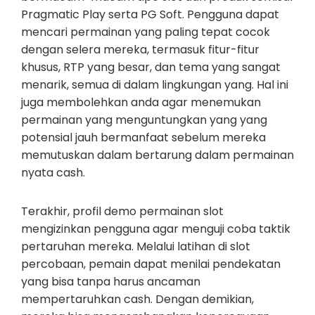
Pragmatic Play serta PG Soft. Pengguna dapat
mencari permainan yang paling tepat cocok
dengan selera mereka, termasuk fitur-fitur
khusus, RTP yang besar, dan tema yang sangat
menarik, semua di dalam lingkungan yang. Hal ini
juga membolehkan anda agar menemukan
permainan yang menguntungkan yang yang
potensial jauh bermanfaat sebelum mereka
memutuskan dalam bertarung dalam permainan
nyata cash.
Terakhir, profil demo permainan slot
mengizinkan pengguna agar menguji coba taktik
pertaruhan mereka. Melalui latihan di slot
percobaan, pemain dapat menilai pendekatan
yang bisa tanpa harus ancaman
mempertaruhkan cash. Dengan demikian,