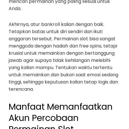
mencari permainan yang paling sesuai untuk
Anda.
Akhirnya, atur bankroll kalian dengan baik.
Tetapkan batas untuk diri sendiri dan ikuti
anggaran tersebut. Permainan slot bisa sangat
menggoda dengan hadiah dan free spins, tetapi
krusial untuk memainkan dengan bertanggung
jawab agar supaya tidak kehilangan melebihi
yang kalian mampu. Tentukan waktu tertentu
untuk memainkan dan bukan saat emosi sedang
tinggi, sehingga keputusan kalian tetap logis dan
terencana.
Manfaat Memanfaatkan
Akun Percobaan