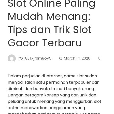
Slot Online Paling
Mudah Menang:
Tips dan Trik Slot
Gacor Terbaru
fOT8EJXjf0m8ov5
March 14, 2026
Dalam perjudian di internet, game slot sudah
menjadi salah satu permainan terpopuler dan
diminati dan banyak diminati banyak orang.
Dengan beragam konsep yang dan unik dan
peluang untuk menang yang menggiurkan, slot
online menawarkan pengalaman yang