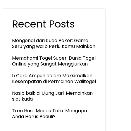
Recent Posts
Mengenal dari Kuda Poker: Game
Seru yang wajib Perlu Kamu Mainkan
Memahami Togel Super: Dunia Togel
Online yang Sangat Menggiurkan
5 Cara Ampuh dalam Maksimalkan
Kesempatan di Permainan Walitogel
Nasib baik di Ujung Jari: Memainkan
slot kuda
Tren Hasil Macau Toto: Mengapa
Anda Harus Peduli?