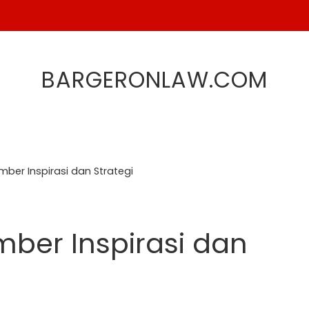
BARGERONLAW.COM
umber Inspirasi dan Strategi
umber Inspirasi dan