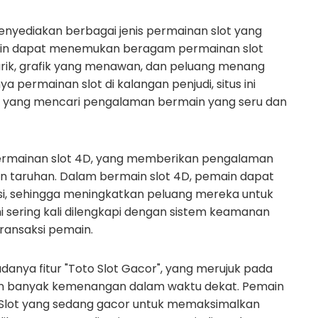
menyediakan berbagai jenis permainan slot yang
emain dapat menemukan beragam permainan slot
narik, grafik yang menawan, dan peluang menang
permainan slot di kalangan penjudi, situs ini
ka yang mencari pengalaman bermain yang seru dan
 permainan slot 4D, yang memberikan pengalaman
an taruhan. Dalam bermain slot 4D, pemain dapat
i, sehingga meningkatkan peluang mereka untuk
ni sering kali dilengkapi dengan sistem keamanan
transaksi pemain.
adanya fitur "Toto Slot Gacor", yang merujuk pada
kan banyak kemenangan dalam waktu dekat. Pemain
 Slot yang sedang gacor untuk memaksimalkan