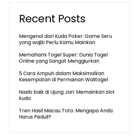
Recent Posts
Mengenal dari Kuda Poker: Game Seru
yang wajib Perlu Kamu Mainkan
Memahami Togel Super: Dunia Togel
Online yang Sangat Menggiurkan
5 Cara Ampuh dalam Maksimalkan
Kesempatan di Permainan Walitogel
Nasib baik di Ujung Jari: Memainkan slot
kuda
Tren Hasil Macau Toto: Mengapa Anda
Harus Peduli?