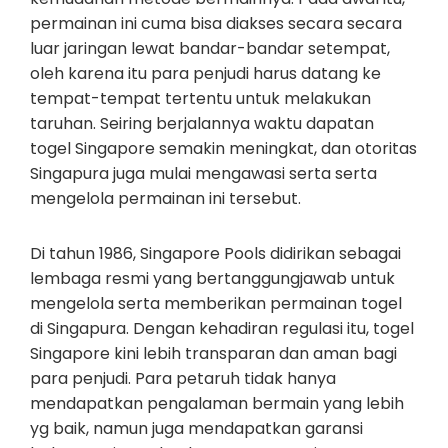
permainan ini cuma bisa diakses secara secara
luar jaringan lewat bandar-bandar setempat,
oleh karena itu para penjudi harus datang ke
tempat-tempat tertentu untuk melakukan
taruhan. Seiring berjalannya waktu dapatan
togel Singapore semakin meningkat, dan otoritas
Singapura juga mulai mengawasi serta serta
mengelola permainan ini tersebut.
Di tahun 1986, Singapore Pools didirikan sebagai
lembaga resmi yang bertanggungjawab untuk
mengelola serta memberikan permainan togel
di Singapura. Dengan kehadiran regulasi itu, togel
Singapore kini lebih transparan dan aman bagi
para penjudi. Para petaruh tidak hanya
mendapatkan pengalaman bermain yang lebih
yg baik, namun juga mendapatkan garansi