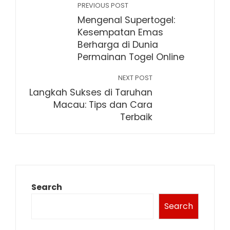
PREVIOUS POST
Mengenal Supertogel:
Kesempatan Emas
Berharga di Dunia
Permainan Togel Online
NEXT POST
Langkah Sukses di Taruhan
Macau: Tips dan Cara
Terbaik
Search
Search