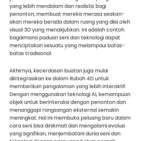
yang lebih mendalam dan realistis bagi
penonton, membuat mereka merasa seakan-
akan mereka berada dalam ruang yang diisi oleh
visual 3D yang menakjubkan. Ini adalah contoh
bagaimana paduan seni dan teknologi dapat
menciptakan sesuatu yang melampaui batas-
batas tradisional.
Akhirnya, kecerdasan buatan juga mulai
diintegrasikan ke dalam Rubah 4D untuk
memberikan pengalaman yang lebih interaktif.
Dengan menggunakan teknologi AI, kemampuan
objek untuk berinteraksi dengan penonton dan
menanggapi rangsangan eksternal semakin
meningkat. Hal ini membuka peluang baru dalam
cara seni bisa dinikmati dan mengalami evolusi
yang signifikan, menjembatani dunia seni dan