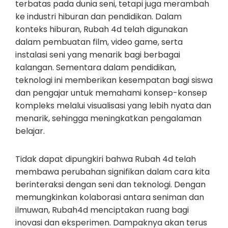
terbatas pada dunia seni, tetapi juga merambah
ke industri hiburan dan pendidikan. Dalam
konteks hiburan, Rubah 4d telah digunakan
dalam pembuatan film, video game, serta
instalasi seni yang menarik bagi berbagai
kalangan. Sementara dalam pendidikan,
teknologi ini memberikan kesempatan bagi siswa
dan pengajar untuk memahami konsep-konsep
kompleks melalui visualisasi yang lebih nyata dan
menarik, sehingga meningkatkan pengalaman
belajar.
Tidak dapat dipungkiri bahwa Rubah 4d telah
membawa perubahan signifikan dalam cara kita
berinteraksi dengan seni dan teknologi. Dengan
memungkinkan kolaborasi antara seniman dan
ilmuwan, Rubah4d menciptakan ruang bagi
inovasi dan eksperimen. Dampaknya akan terus