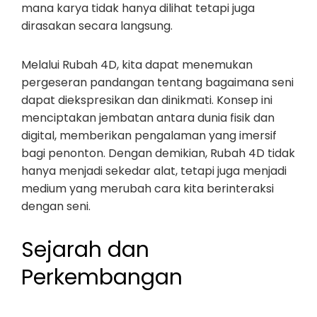
mana karya tidak hanya dilihat tetapi juga
dirasakan secara langsung.
Melalui Rubah 4D, kita dapat menemukan
pergeseran pandangan tentang bagaimana seni
dapat diekspresikan dan dinikmati. Konsep ini
menciptakan jembatan antara dunia fisik dan
digital, memberikan pengalaman yang imersif
bagi penonton. Dengan demikian, Rubah 4D tidak
hanya menjadi sekedar alat, tetapi juga menjadi
medium yang merubah cara kita berinteraksi
dengan seni.
Sejarah dan
Perkembangan