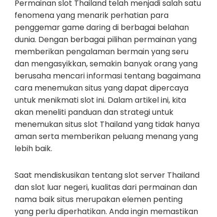
Permainan slot Thailand telah menjadi salah satu
fenomena yang menarik perhatian para
penggemar game daring di berbagai belahan
dunia. Dengan berbagai pilihan permainan yang
memberikan pengalaman bermain yang seru
dan mengasyikkan, semakin banyak orang yang
berusaha mencari informasi tentang bagaimana
cara menemukan situs yang dapat dipercaya
untuk menikmati slot ini. Dalam artikel ini, kita
akan meneliti panduan dan strategi untuk
menemukan situs slot Thailand yang tidak hanya
aman serta memberikan peluang menang yang
lebih baik.
Saat mendiskusikan tentang slot server Thailand
dan slot luar negeri, kualitas dari permainan dan
nama baik situs merupakan elemen penting
yang perlu diperhatikan. Anda ingin memastikan