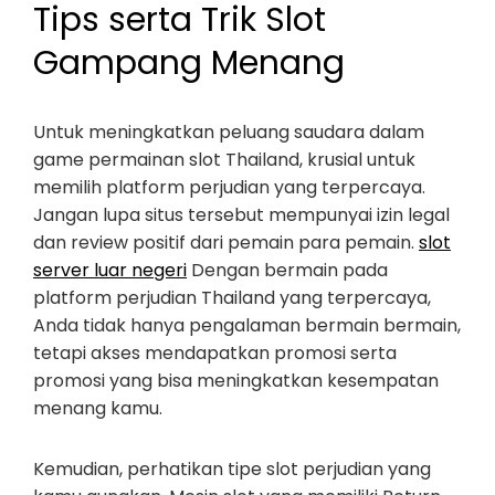
Tips serta Trik Slot
Gampang Menang
Untuk meningkatkan peluang saudara dalam
game permainan slot Thailand, krusial untuk
memilih platform perjudian yang terpercaya.
Jangan lupa situs tersebut mempunyai izin legal
dan review positif dari pemain para pemain.
slot
server luar negeri
Dengan bermain pada
platform perjudian Thailand yang terpercaya,
Anda tidak hanya pengalaman bermain bermain,
tetapi akses mendapatkan promosi serta
promosi yang bisa meningkatkan kesempatan
menang kamu.
Kemudian, perhatikan tipe slot perjudian yang