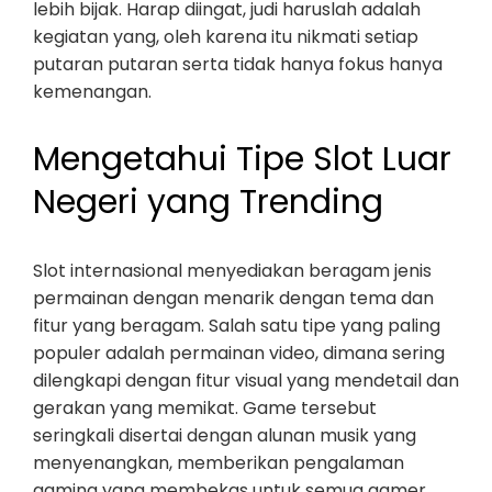
lebih bijak. Harap diingat, judi haruslah adalah
kegiatan yang, oleh karena itu nikmati setiap
putaran putaran serta tidak hanya fokus hanya
kemenangan.
Mengetahui Tipe Slot Luar
Negeri yang Trending
Slot internasional menyediakan beragam jenis
permainan dengan menarik dengan tema dan
fitur yang beragam. Salah satu tipe yang paling
populer adalah permainan video, dimana sering
dilengkapi dengan fitur visual yang mendetail dan
gerakan yang memikat. Game tersebut
seringkali disertai dengan alunan musik yang
menyenangkan, memberikan pengalaman
gaming yang membekas untuk semua gamer.