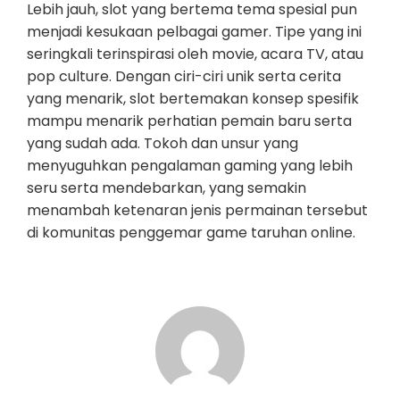
Lebih jauh, slot yang bertema tema spesial pun
menjadi kesukaan pelbagai gamer. Tipe yang ini
seringkali terinspirasi oleh movie, acara TV, atau
pop culture. Dengan ciri-ciri unik serta cerita
yang menarik, slot bertemakan konsep spesifik
mampu menarik perhatian pemain baru serta
yang sudah ada. Tokoh dan unsur yang
menyuguhkan pengalaman gaming yang lebih
seru serta mendebarkan, yang semakin
menambah ketenaran jenis permainan tersebut
di komunitas penggemar game taruhan online.