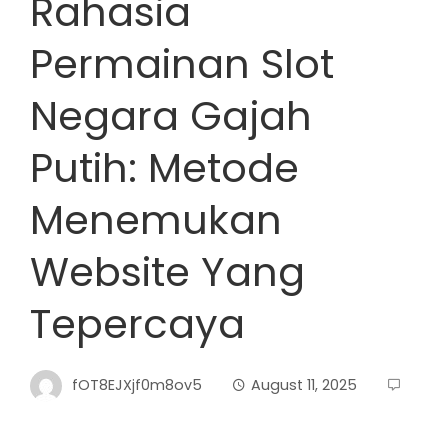
Rahasia
Permainan Slot
Negara Gajah
Putih: Metode
Menemukan
Website Yang
Tepercaya
fOT8EJXjf0m8ov5
August 11, 2025