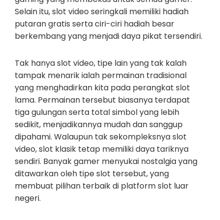
Selain itu, slot video seringkali memiliki hadiah
putaran gratis serta ciri-ciri hadiah besar
berkembang yang menjadi daya pikat tersendiri.
Tak hanya slot video, tipe lain yang tak kalah
tampak menarik ialah permainan tradisional
yang menghadirkan kita pada perangkat slot
lama. Permainan tersebut biasanya terdapat
tiga gulungan serta total simbol yang lebih
sedikit, menjadikannya mudah dan sanggup
dipahami. Walaupun tak sekompleksnya slot
video, slot klasik tetap memiliki daya tariknya
sendiri. Banyak gamer menyukai nostalgia yang
ditawarkan oleh tipe slot tersebut, yang
membuat pilihan terbaik di platform slot luar
negeri.