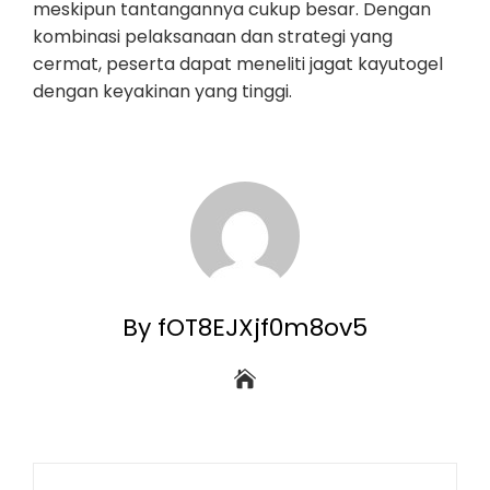
meskipun tantangannya cukup besar. Dengan
kombinasi pelaksanaan dan strategi yang
cermat, peserta dapat meneliti jagat kayutogel
dengan keyakinan yang tinggi.
By fOT8EJXjf0m8ov5