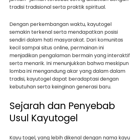
tradisi tradisional serta praktik spiritual.
Dengan perkembangan waktu, kayutogel
semakin terkenal serta mendapatkan posisi
sendiri dalam hati masyarakat. Dari komunitas
kecil sampai situs online, permainan ini
menjadikan pengalaman bermain yang interaktif
serta menarik. Ini menunjukkan bahwa meskipun
lomba ini mengandung akar yang dalam dalam
tradisi, kayutogel dapat beradaptasi dengan
kebutuhan serta keinginan generasi baru.
Sejarah dan Penyebab
Usul Kayutogel
Kayu togel, yang lebih dikenal dengan nama kayu