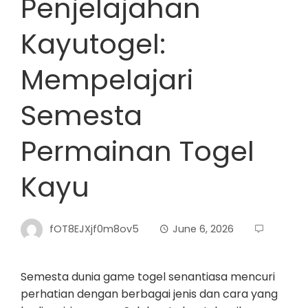
Penjelajahan
Kayutogel:
Mempelajari
Semesta
Permainan Togel
Kayu
fOT8EJXjf0m8ov5
June 6, 2026
Semesta dunia game togel senantiasa mencuri
perhatian dengan berbagai jenis dan cara yang