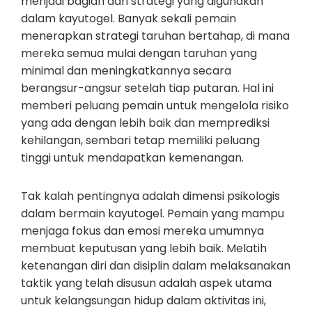
menjadi bagian dari strategi yang digunakan
dalam kayutogel. Banyak sekali pemain
menerapkan strategi taruhan bertahap, di mana
mereka semua mulai dengan taruhan yang
minimal dan meningkatkannya secara
berangsur-angsur setelah tiap putaran. Hal ini
memberi peluang pemain untuk mengelola risiko
yang ada dengan lebih baik dan memprediksi
kehilangan, sembari tetap memiliki peluang
tinggi untuk mendapatkan kemenangan.
Tak kalah pentingnya adalah dimensi psikologis
dalam bermain kayutogel. Pemain yang mampu
menjaga fokus dan emosi mereka umumnya
membuat keputusan yang lebih baik. Melatih
ketenangan diri dan disiplin dalam melaksanakan
taktik yang telah disusun adalah aspek utama
untuk kelangsungan hidup dalam aktivitas ini,