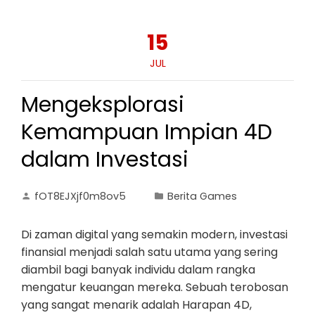
15
JUL
Mengeksplorasi
Kemampuan Impian 4D
dalam Investasi
fOT8EJXjf0m8ov5
Berita Games
Di zaman digital yang semakin modern, investasi
finansial menjadi salah satu utama yang sering
diambil bagi banyak individu dalam rangka
mengatur keuangan mereka. Sebuah terobosan
yang sangat menarik adalah Harapan 4D,