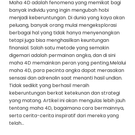
Maha 4D adalah fenomena yang memikat bagi
banyak individu yang ingin mengubah hobi
menjadi keberuntungan. Di dunia yang kaya akan
peluang, banyak orang mulai mengeksplorasi
berbagai hal yang tidak hanya menyenangkan
tetapi juga bisa menghasilkan keuntungan
finansial. Salah satu metode yang semakin
digemari adalah permainan angka, dan di sini
maha 4D memainkan peran yang penting.Melalui
maha 4D, para pecinta angka dapat merasakan
sensasi dan adrenalin saat menanti hasil undian.
Tidak sedikit yang berhasil meraih
keberuntungan berkat ketekunan dan strategi
yang matang. Artikel ini akan mengulas lebih jauh
tentang maha 4D, bagaimana cara bermainnya,
serta cerita-cerita inspiratif dari mereka yang
telah…