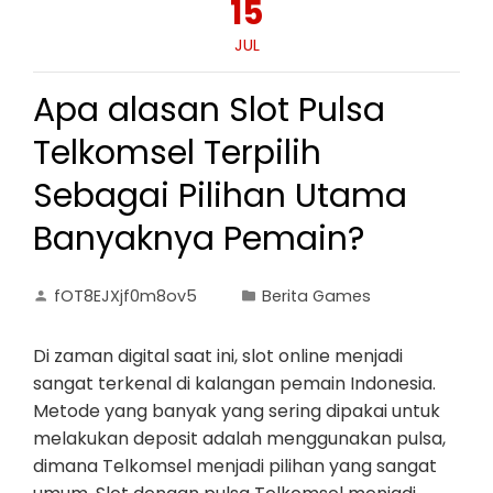
15
JUL
Apa alasan Slot Pulsa
Telkomsel Terpilih
Sebagai Pilihan Utama
Banyaknya Pemain?
fOT8EJXjf0m8ov5
Berita Games
Di zaman digital saat ini, slot online menjadi
sangat terkenal di kalangan pemain Indonesia.
Metode yang banyak yang sering dipakai untuk
melakukan deposit adalah menggunakan pulsa,
dimana Telkomsel menjadi pilihan yang sangat