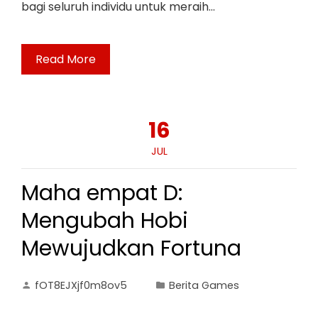
bagi seluruh individu untuk meraih…
Read More
16
JUL
Maha empat D:
Mengubah Hobi
Mewujudkan Fortuna
fOT8EJXjf0m8ov5
Berita Games