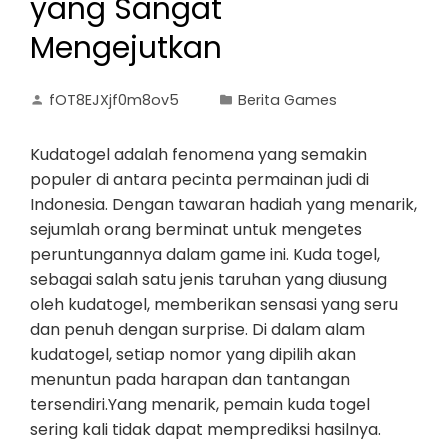
yang Sangat
Mengejutkan
fOT8EJXjf0m8ov5
Berita Games
Kudatogel adalah fenomena yang semakin
populer di antara pecinta permainan judi di
Indonesia. Dengan tawaran hadiah yang menarik,
sejumlah orang berminat untuk mengetes
peruntungannya dalam game ini. Kuda togel,
sebagai salah satu jenis taruhan yang diusung
oleh kudatogel, memberikan sensasi yang seru
dan penuh dengan surprise. Di dalam alam
kudatogel, setiap nomor yang dipilih akan
menuntun pada harapan dan tantangan
tersendiri.Yang menarik, pemain kuda togel
sering kali tidak dapat memprediksi hasilnya.