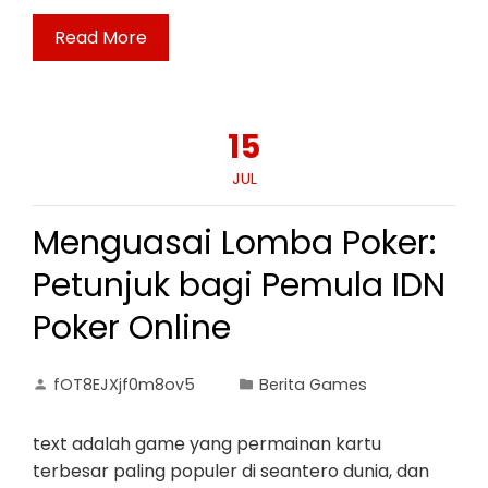
Read More
15
JUL
Menguasai Lomba Poker:
Petunjuk bagi Pemula IDN
Poker Online
fOT8EJXjf0m8ov5
Berita Games
text adalah game yang permainan kartu
terbesar paling populer di seantero dunia, dan