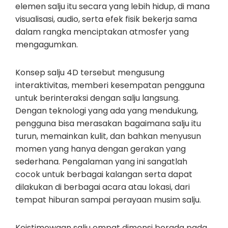
elemen salju itu secara yang lebih hidup, di mana
visualisasi, audio, serta efek fisik bekerja sama
dalam rangka menciptakan atmosfer yang
mengagumkan.
Konsep salju 4D tersebut mengusung
interaktivitas, memberi kesempatan pengguna
untuk berinteraksi dengan salju langsung.
Dengan teknologi yang ada yang mendukung,
pengguna bisa merasakan bagaimana salju itu
turun, memainkan kulit, dan bahkan menyusun
momen yang hanya dengan gerakan yang
sederhana. Pengalaman yang ini sangatlah
cocok untuk berbagai kalangan serta dapat
dilakukan di berbagai acara atau lokasi, dari
tempat hiburan sampai perayaan musim salju.
Keistimewaan salju empat dimensi berada pada