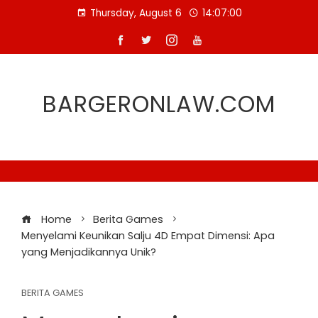
Skip
Thursday, August 6
14:07:01
to
content
BARGERONLAW.COM
Home
Berita Games
Menyelami Keunikan Salju 4D Empat Dimensi: Apa
yang Menjadikannya Unik?
BERITA GAMES