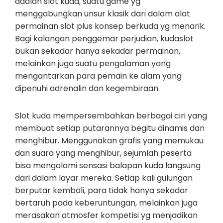
adalah slot kuda, suatu game yg
menggabungkan unsur klasik dari dalam alat
permainan slot plus konsep berkuda yg menarik.
Bagi kalangan penggemar perjudian, kudaslot
bukan sekadar hanya sekadar permainan,
melainkan juga suatu pengalaman yang
mengantarkan para pemain ke alam yang
dipenuhi adrenalin dan kegembiraan.
Slot kuda mempersembahkan berbagai ciri yang
membuat setiap putarannya begitu dinamis dan
menghibur. Menggunakan grafis yang memukau
dan suara yang menghibur, sejumlah peserta
bisa mengalami sensasi balapan kuda langsung
dari dalam layar mereka. Setiap kali gulungan
berputar kembali, para tidak hanya sekadar
bertaruh pada keberuntungan, melainkan juga
merasakan atmosfer kompetisi yg menjadikan