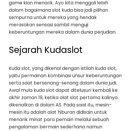
game kian menarik. Ayo kita menggali lebih
dalam bagaimana slot kuda bisa jadi pilihan
sempurna untuk mereka yang hendak
merasakan sensasi sambil menguji
keberuntungan mereka dalam dunia perjudian.
Sejarah Kudaslot
Kuda slot, yang dikenal dengan istilah kuda slot,
yaitu permainan kombinasi unsur keberuntungan
serta saat bersenang-senang dalam dunia judi.
Awal mula kuda slot dapat ditelusuri kembali ke
akhir zaman 19, ketika alat slot pertama kalinya
dikenalkan di dalam AS. Pada saat itu, mesin-
mesin itu adalah alat hiburan didisain untuk
menarik minat para pemain melalui sebuah
pengalaman bermain sederhana namun