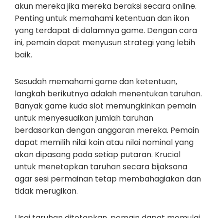
akun mereka jika mereka beraksi secara online.
Penting untuk memahami ketentuan dan ikon
yang terdapat di dalamnya game. Dengan cara
ini, pemain dapat menyusun strategi yang lebih
baik.
Sesudah memahami game dan ketentuan,
langkah berikutnya adalah menentukan taruhan.
Banyak game kuda slot memungkinkan pemain
untuk menyesuaikan jumlah taruhan
berdasarkan dengan anggaran mereka. Pemain
dapat memilih nilai koin atau nilai nominal yang
akan dipasang pada setiap putaran. Krucial
untuk menetapkan taruhan secara bijaksana
agar sesi permainan tetap membahagiakan dan
tidak merugikan.
Usai taruhan ditetapkan, pemain dapat memulai