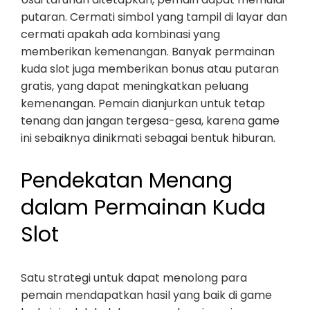
putaran. Cermati simbol yang tampil di layar dan
cermati apakah ada kombinasi yang
memberikan kemenangan. Banyak permainan
kuda slot juga memberikan bonus atau putaran
gratis, yang dapat meningkatkan peluang
kemenangan. Pemain dianjurkan untuk tetap
tenang dan jangan tergesa-gesa, karena game
ini sebaiknya dinikmati sebagai bentuk hiburan.
Pendekatan Menang
dalam Permainan Kuda
Slot
Satu strategi untuk dapat menolong para
pemain mendapatkan hasil yang baik di game