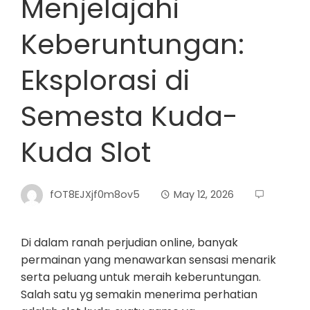
Menjelajahi
Keberuntungan:
Eksplorasi di
Semesta Kuda-
Kuda Slot
fOT8EJXjf0m8ov5
May 12, 2026
Di dalam ranah perjudian online, banyak
permainan yang menawarkan sensasi menarik
serta peluang untuk meraih keberuntungan.
Salah satu yg semakin menerima perhatian