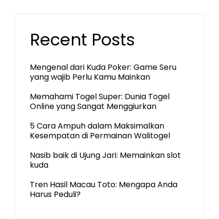
Recent Posts
Mengenal dari Kuda Poker: Game Seru
yang wajib Perlu Kamu Mainkan
Memahami Togel Super: Dunia Togel
Online yang Sangat Menggiurkan
5 Cara Ampuh dalam Maksimalkan
Kesempatan di Permainan Walitogel
Nasib baik di Ujung Jari: Memainkan slot
kuda
Tren Hasil Macau Toto: Mengapa Anda
Harus Peduli?