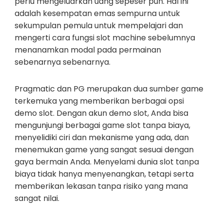
perlu mengeluarkan uang sepeser pun. Hal ini
adalah kesempatan emas sempurna untuk
sekumpulan pemula untuk mempelajari dan
mengerti cara fungsi slot machine sebelumnya
menanamkan modal pada permainan
sebenarnya sebenarnya.
Pragmatic dan PG merupakan dua sumber game
terkemuka yang memberikan berbagai opsi
demo slot. Dengan akun demo slot, Anda bisa
mengunjungi berbagai game slot tanpa biaya,
menyelidiki ciri dan mekanisme yang ada, dan
menemukan game yang sangat sesuai dengan
gaya bermain Anda. Menyelami dunia slot tanpa
biaya tidak hanya menyenangkan, tetapi serta
memberikan lekasan tanpa risiko yang mana
sangat nilai.