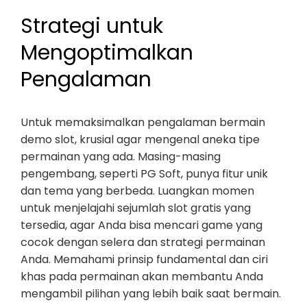
Strategi untuk
Mengoptimalkan
Pengalaman
Untuk memaksimalkan pengalaman bermain
demo slot, krusial agar mengenal aneka tipe
permainan yang ada. Masing-masing
pengembang, seperti PG Soft, punya fitur unik
dan tema yang berbeda. Luangkan momen
untuk menjelajahi sejumlah slot gratis yang
tersedia, agar Anda bisa mencari game yang
cocok dengan selera dan strategi permainan
Anda. Memahami prinsip fundamental dan ciri
khas pada permainan akan membantu Anda
mengambil pilihan yang lebih baik saat bermain.