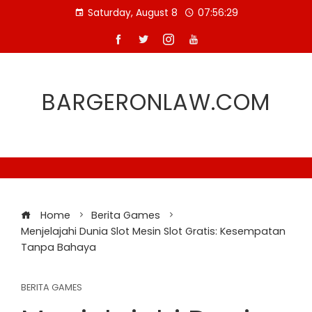
Skip
Saturday, August 8
07:56:30
to
content
BARGERONLAW.COM
Home
Berita Games
Menjelajahi Dunia Slot Mesin Slot Gratis: Kesempatan
Tanpa Bahaya
BERITA GAMES