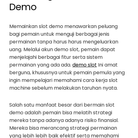
Demo
Memainkan slot demo menawarkan peluang
bagi pemain untuk menguji berbagai jenis
permainan tanpa harus harus mengeluarkan
uang. Melalui akun demo slot, pemain dapat
menjelajahi berbagai fitur serta sistem
permainan yang ada ada.
demo slot
Ini amat
berguna, khususnya untuk pemain pemula yang
ingin mempelajari memahami cara kerja slot
machine sebelum melakukan taruhan nyata.
Salah satu manfaat besar dari bermain slot
demo adalah pemain bisa melatih strategi
mereka tanpa adanya adanya risiko finansial.
Mereka bisa merancang strategi permainan
yang lebih lebih baik efektif serta memahami