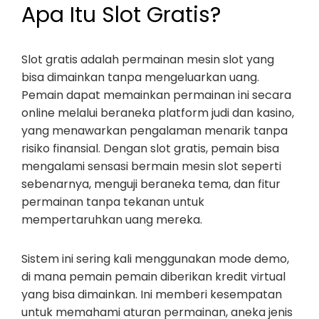
Apa Itu Slot Gratis?
Slot gratis adalah permainan mesin slot yang
bisa dimainkan tanpa mengeluarkan uang.
Pemain dapat memainkan permainan ini secara
online melalui beraneka platform judi dan kasino,
yang menawarkan pengalaman menarik tanpa
risiko finansial. Dengan slot gratis, pemain bisa
mengalami sensasi bermain mesin slot seperti
sebenarnya, menguji beraneka tema, dan fitur
permainan tanpa tekanan untuk
mempertaruhkan uang mereka.
Sistem ini sering kali menggunakan mode demo,
di mana pemain pemain diberikan kredit virtual
yang bisa dimainkan. Ini memberi kesempatan
untuk memahami aturan permainan, aneka jenis