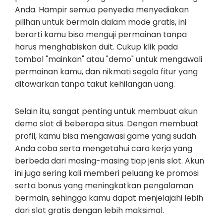
Anda. Hampir semua penyedia menyediakan
pilihan untuk bermain dalam mode gratis, ini
berarti kamu bisa menguji permainan tanpa
harus menghabiskan duit. Cukup klik pada
tombol "mainkan" atau "demo" untuk mengawali
permainan kamu, dan nikmati segala fitur yang
ditawarkan tanpa takut kehilangan uang.
Selain itu, sangat penting untuk membuat akun
demo slot di beberapa situs. Dengan membuat
profil, kamu bisa mengawasi game yang sudah
Anda coba serta mengetahui cara kerja yang
berbeda dari masing-masing tiap jenis slot. Akun
ini juga sering kali memberi peluang ke promosi
serta bonus yang meningkatkan pengalaman
bermain, sehingga kamu dapat menjelajahi lebih
dari slot gratis dengan lebih maksimal.