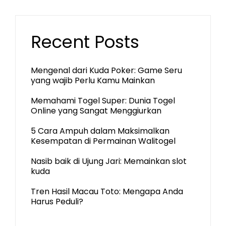
Recent Posts
Mengenal dari Kuda Poker: Game Seru
yang wajib Perlu Kamu Mainkan
Memahami Togel Super: Dunia Togel
Online yang Sangat Menggiurkan
5 Cara Ampuh dalam Maksimalkan
Kesempatan di Permainan Walitogel
Nasib baik di Ujung Jari: Memainkan slot
kuda
Tren Hasil Macau Toto: Mengapa Anda
Harus Peduli?