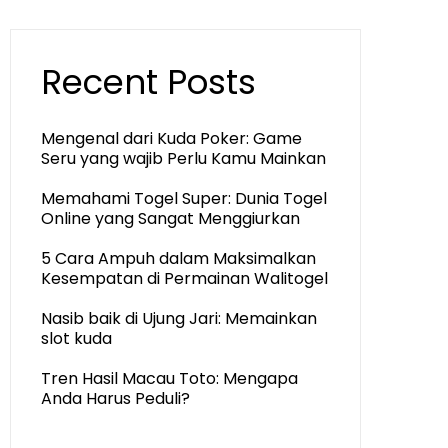
Recent Posts
Mengenal dari Kuda Poker: Game
Seru yang wajib Perlu Kamu Mainkan
Memahami Togel Super: Dunia Togel
Online yang Sangat Menggiurkan
5 Cara Ampuh dalam Maksimalkan
Kesempatan di Permainan Walitogel
Nasib baik di Ujung Jari: Memainkan
slot kuda
Tren Hasil Macau Toto: Mengapa
Anda Harus Peduli?