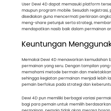
User Dewi 4D dapat memasuki platform terseb
maupun program mobile. Sesudah registrasi,
disediakan guna mencermati perkiraan angka. 
meng-share petunjuk serta strategi, memba
mendapatkan nasib baik dalam permainan a
Keuntungan Menggunak
Memakai Dewi 4D menawarkan kemudahan ba
permainan yang seru. Dengan tampilan yang 
memahami metode bermain dan meletakkan tar
sehingga kegiatan permainan menjadi lebih 
pemain berfokus pada strategi dan keberun
Dewi 4D pun memiliki berbagai variasi perma
bagi para pemain untuk memilih berdasarkan
permainan, pemain tidak akan merasa bosan d