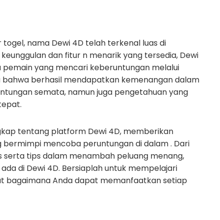
 togel, nama Dewi 4D telah terkenal luas di
unggulan dan fitur n menarik yang tersedia, Dewi
 pemain yang mencari keberuntungan melalui
u bahwa berhasil mendapatkan kemenangan dalam
runtungan semata, namun juga pengetahuan yang
tepat.
engkap tentang platform Dewi 4D, memberikan
g bermimpi mencoba peruntungan di dalam . Dari
ps serta tips dalam menambah peluang menang,
da di Dewi 4D. Bersiaplah untuk mempelajari
lihat bagaimana Anda dapat memanfaatkan setiap