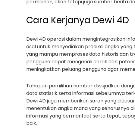
permainan, akan tetapi juga sumber berita d
Cara Kerjanya Dewi 4D
Dewi 4D operasi dalam mengintegrasikan infor
asal untuk menyediakan prediksi angka yang 
yang mampu memproses data historis dan tre
pengguna dapat mengenali corak dan potens
meningkatkan peluang pengguna agar meme
Tahapan pemilihan nombor diwujudkan deng
data statistik serta informasi sebelumnya terk
Dewi 4D juga memberikan saran yang didasari o
menentukan angka mana yang seharusnya dia
informasi yang bermanfaat serta tepat, su
baik.