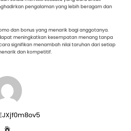
menghadirkan pengalaman yang lebih beragam dan
romo dan bonus yang menarik bagi anggotanya.
a dapat meningkatkan kesempatan menang tanpa
ara signifikan menambah nilai taruhan dari setiap
enarik dan kompetitif.
8EJXjf0m8ov5