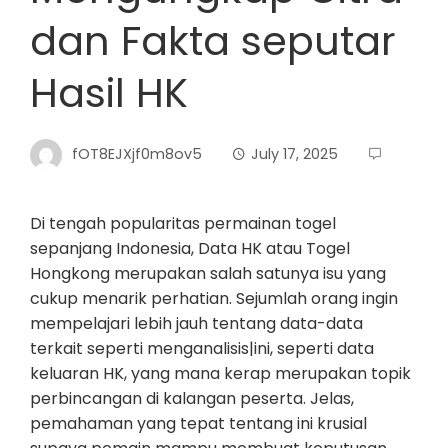
dan Fakta seputar
Hasil HK
fOT8EJXjf0m8ov5
July 17, 2025
Di tengah popularitas permainan togel
sepanjang Indonesia, Data HK atau Togel
Hongkong merupakan salah satunya isu yang
cukup menarik perhatian. Sejumlah orang ingin
mempelajari lebih jauh tentang data-data
terkait seperti menganalisis|ini, seperti data
keluaran HK, yang mana kerap merupakan topik
perbincangan di kalangan peserta. Jelas,
pemahaman yang tepat tentang ini krusial