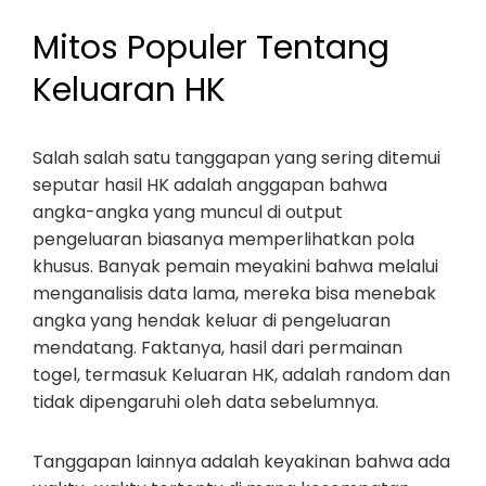
Mitos Populer Tentang
Keluaran HK
Salah salah satu tanggapan yang sering ditemui
seputar hasil HK adalah anggapan bahwa
angka-angka yang muncul di output
pengeluaran biasanya memperlihatkan pola
khusus. Banyak pemain meyakini bahwa melalui
menganalisis data lama, mereka bisa menebak
angka yang hendak keluar di pengeluaran
mendatang. Faktanya, hasil dari permainan
togel, termasuk Keluaran HK, adalah random dan
tidak dipengaruhi oleh data sebelumnya.
Tanggapan lainnya adalah keyakinan bahwa ada