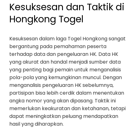
Kesuksesan dan Taktik di
Hongkong Togel
Kesuksesan dalam laga Togel Hongkong sangat
bergantung pada pemahaman peserta
terhadap data dan pengeluaran HK. Data HK
yang akurat dan handal menjadi sumber data
yang penting bagi pemain untuk menganalisis
pola-pola yang kemungkinan muncul. Dengan
menganalisis pengeluaran HK sebelumnya,
partisipan bisa lebih cerdik dalam menentukan
angka nomor yang akan dipasang. Taktik ini
memerlukan keakuratan dan ketahanan, tetapi
dapat meningkatkan peluang mendapatkan
hasil yang diharapkan.