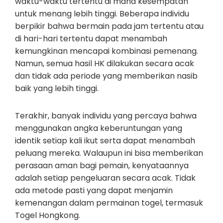
waktu-waktu tertentu di mana kesempatan
untuk menang lebih tinggi. Beberapa individu
berpikir bahwa bermain pada jam tertentu atau
di hari-hari tertentu dapat menambah
kemungkinan mencapai kombinasi pemenang.
Namun, semua hasil HK dilakukan secara acak
dan tidak ada periode yang memberikan nasib
baik yang lebih tinggi.
Terakhir, banyak individu yang percaya bahwa
menggunakan angka keberuntungan yang
identik setiap kali ikut serta dapat menambah
peluang mereka. Walaupun ini bisa memberikan
perasaan aman bagi pemain, kenyataannya
adalah setiap pengeluaran secara acak. Tidak
ada metode pasti yang dapat menjamin
kemenangan dalam permainan togel, termasuk
Togel Hongkong.