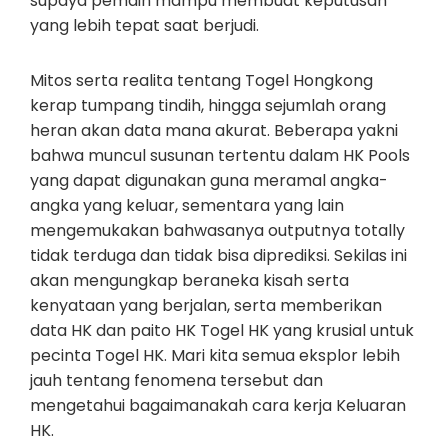
supaya pemain mampu membuat keputusan
yang lebih tepat saat berjudi.
Mitos serta realita tentang Togel Hongkong
kerap tumpang tindih, hingga sejumlah orang
heran akan data mana akurat. Beberapa yakni
bahwa muncul susunan tertentu dalam HK Pools
yang dapat digunakan guna meramal angka-
angka yang keluar, sementara yang lain
mengemukakan bahwasanya outputnya totally
tidak terduga dan tidak bisa diprediksi. Sekilas ini
akan mengungkap beraneka kisah serta
kenyataan yang berjalan, serta memberikan
data HK dan paito HK Togel HK yang krusial untuk
pecinta Togel HK. Mari kita semua eksplor lebih
jauh tentang fenomena tersebut dan
mengetahui bagaimanakah cara kerja Keluaran
HK.