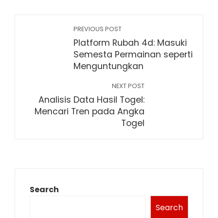
PREVIOUS POST
Platform Rubah 4d: Masuki
Semesta Permainan seperti
Menguntungkan
NEXT POST
Analisis Data Hasil Togel:
Mencari Tren pada Angka
Togel
Search
Search