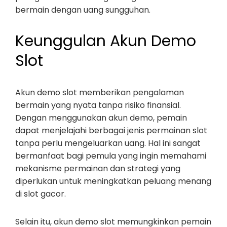
bermain dengan uang sungguhan.
Keunggulan Akun Demo
Slot
Akun demo slot memberikan pengalaman
bermain yang nyata tanpa risiko finansial.
Dengan menggunakan akun demo, pemain
dapat menjelajahi berbagai jenis permainan slot
tanpa perlu mengeluarkan uang. Hal ini sangat
bermanfaat bagi pemula yang ingin memahami
mekanisme permainan dan strategi yang
diperlukan untuk meningkatkan peluang menang
di slot gacor.
Selain itu, akun demo slot memungkinkan pemain