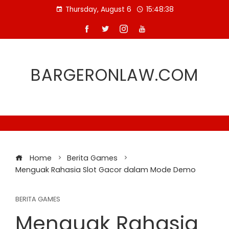
Skip
Thursday, August 6
15:48:39
to
content
BARGERONLAW.COM
Home
Berita Games
Menguak Rahasia Slot Gacor dalam Mode Demo
BERITA GAMES
Menguak Rahasia