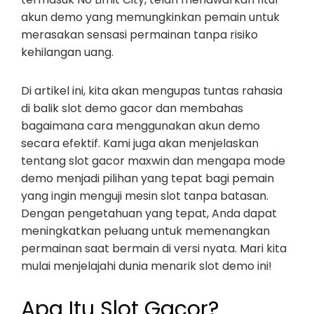
akun demo yang memungkinkan pemain untuk
merasakan sensasi permainan tanpa risiko
kehilangan uang.
Di artikel ini, kita akan mengupas tuntas rahasia
di balik slot demo gacor dan membahas
bagaimana cara menggunakan akun demo
secara efektif. Kami juga akan menjelaskan
tentang slot gacor maxwin dan mengapa mode
demo menjadi pilihan yang tepat bagi pemain
yang ingin menguji mesin slot tanpa batasan.
Dengan pengetahuan yang tepat, Anda dapat
meningkatkan peluang untuk memenangkan
permainan saat bermain di versi nyata. Mari kita
mulai menjelajahi dunia menarik slot demo ini!
Apa Itu Slot Gacor?