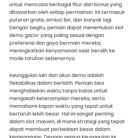
untuk mencoba berbagai fitur dan bonus yang
ditawarkan oleh setiap permainan. Ini termasuk
putaran gratis, simbol liar, dan banyak lagi.
Dengan begitu, pemain dapat menemukan slot
demo gacor yang paling sesuai dengan
preferensi dan gaya bermain mereka,
meningkatkan kenyamanan saat beralih ke
mode taruhan sebenarnya.
Keunggulan lain dari akun demo adalah
fleksibilitas dalam berlatih. Pemain bisa
menghabiskan waktu tanpa batas untuk
mengasah keterampilan mereka, serta
memahami kapan waktu yang tepat untuk
bertaruh lebih besar. Hal ini sangat penting
dalam slot maxwin, di mana strategi yang tepat
dapat membuat perbedaan besar dalam
kemenangan. Dengan semua keunggulan ini,