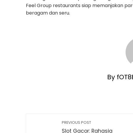
Feel Group restaurants siap memanjakan pa
beragam dan seru.
By fOT
PREVIOUS POST
Slot Gacor: Rahasia