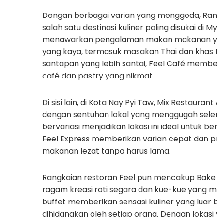
Dengan berbagai varian yang menggoda, Ran
salah satu destinasi kuliner paling disukai di
menawarkan pengalaman makan makanan yan
yang kaya, termasuk masakan Thai dan khas
santapan yang lebih santai, Feel Café memb
café dan pastry yang nikmat.
Di sisi lain, di Kota Nay Pyi Taw, Mix Restau
dengan sentuhan lokal yang menggugah seler
bervariasi menjadikan lokasi ini ideal untuk be
Feel Express memberikan varian cepat dan pr
makanan lezat tanpa harus lama.
Rangkaian restoran Feel pun mencakup Bake W
ragam kreasi roti segara dan kue-kue yang 
buffet memberikan sensasi kuliner yang luar
dihidangkan oleh setiap orang. Dengan lokasi