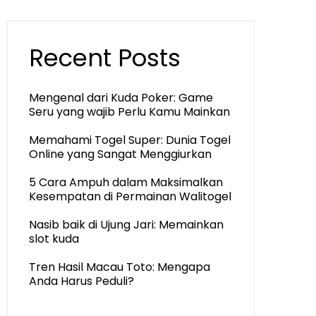
Recent Posts
Mengenal dari Kuda Poker: Game
Seru yang wajib Perlu Kamu Mainkan
Memahami Togel Super: Dunia Togel
Online yang Sangat Menggiurkan
5 Cara Ampuh dalam Maksimalkan
Kesempatan di Permainan Walitogel
Nasib baik di Ujung Jari: Memainkan
slot kuda
Tren Hasil Macau Toto: Mengapa
Anda Harus Peduli?