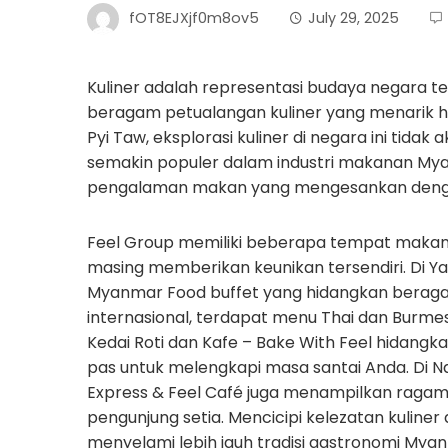
fOT8EJXjf0m8ov5
July 29, 2025
Kuliner adalah representasi budaya negara 
beragam petualangan kuliner yang menarik h
Pyi Taw, eksplorasi kuliner di negara ini tida
semakin populer dalam industri makanan My
pengalaman makan yang mengesankan dengan
Feel Group memiliki beberapa tempat makan 
masing memberikan keunikan tersendiri. Di Y
Myanmar Food buffet yang hidangkan beraga
internasional, terdapat menu Thai dan Burmes
Kedai Roti dan Kafe – Bake With Feel hidan
pas untuk melengkapi masa santai Anda. Di Na
Express & Feel Café juga menampilkan rag
pengunjung setia. Mencicipi kelezatan kuliner
menyelami lebih jauh tradisi gastronomi Mya