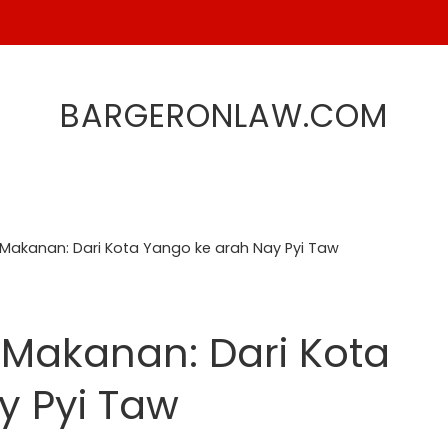
BARGERONLAW.COM
Makanan: Dari Kota Yango ke arah Nay Pyi Taw
Makanan: Dari Kota
y Pyi Taw