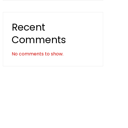
Recent
Comments
No comments to show.