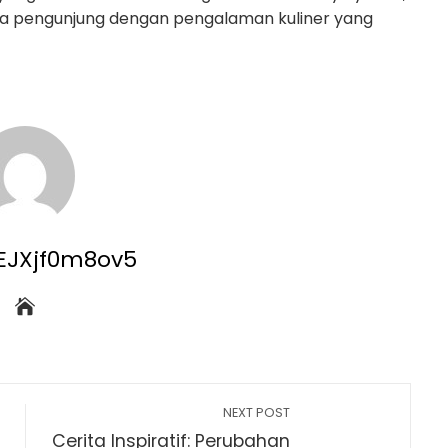
ra pengunjung dengan pengalaman kuliner yang
8EJXjf0m8ov5
NEXT POST
Cerita Inspiratif: Perubahan