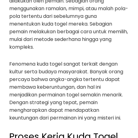
dilakukan oleh pemain. Sebagian orang
menggunakan ramalan, mimpi, atau malah pola-
pola tertentu dari sebelumnya guna
menentukan kuda togel mereka. Sebagian
pemain melakukan berbagai cara untuk memilih,
mulai dari metode sederhana hingga yang
kompleks.
Fenomena kuda togel sangat terkait dengan
kultur serta budaya masyarakat. Banyak orang
percaya bahwa angka-angka tertentu dapat
membawa keberuntungan, dan hal ini
menjadikan permainan togel semakin menarik.
Dengan strategi yang tepat, pemain
mengharapkan dapat mendapatkan
keuntungan dari permainan ini yang misteri ini.
Proses Kerja Kuda Togel