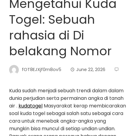
Mengetahui Kuda
Togel: Sebuah
rahasia di Di
belakang Nomor
fOT8EJXjf0m8ov5
June 22, 2026
Kuda sudah menjadi sebuah trendi dalam dalam
dunia perjudian serta permainan angka di tanah
air .
kudatogel
Masyarakat kerap membicarakan
soal kuda togel sebagai salah satu sebagai cara
cara untuk menebak angka-angka yang
mungkin bisa muncul di setiap undian undian.