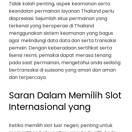
Tidak kalah penting, aspek keamanan serta
keandalan permainan layanan Thailand perlu
diapresiasi. Sejumlah situs permainan yang
terkenal yang beroperasi di Thailand
menggunakan sistem keamanan yang bagus
agar melindungi data data dan serta transaksi
pemain. Dengan keberadaan sertifikat serta
lisensi resmi, pemakai dapat merasa tenang
pada saat permainan, mengetahui anda sedang
bertransaksi di suasana yang aman dan aman
dan terpercaya.
Saran Dalam Memilih Slot
Internasional yang
Ketika memilih slot luar negeri, penting untuk