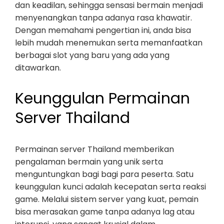
dan keadilan, sehingga sensasi bermain menjadi
menyenangkan tanpa adanya rasa khawatir.
Dengan memahami pengertian ini, anda bisa
lebih mudah menemukan serta memanfaatkan
berbagai slot yang baru yang ada yang
ditawarkan.
Keunggulan Permainan
Server Thailand
Permainan server Thailand memberikan
pengalaman bermain yang unik serta
menguntungkan bagi bagi para peserta. Satu
keunggulan kunci adalah kecepatan serta reaksi
game. Melalui sistem server yang kuat, pemain
bisa merasakan game tanpa adanya lag atau