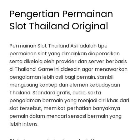
Pengertian Permainan
Slot Thailand Original
Permainan Slot Thailand Asli adalah tipe
permainan slot yang dimainkan dioperasikan
serta dikelola oleh provider dan server berbasis
di Thailand. Game ini didesain agar menawarkan
pengalaman lebih asli bagi pemain, sambil
mengusung konsep dan elemen kebudayaan
Thailand. Standard grafis, audio, serta
pengalaman bermain yang menjadi ciri khas dari
slot tersebut, memikat perhatian banyaknya
pemain dalam mencari sensasi bermain yang
lebih intens.