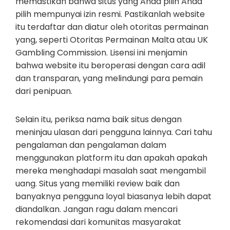
memastikan bahwa situs yang Anda pilih Anda
pilih mempunyai izin resmi. Pastikanlah website
itu terdaftar dan diatur oleh otoritas permainan
yang, seperti Otoritas Permainan Malta atau UK
Gambling Commission. Lisensi ini menjamin
bahwa website itu beroperasi dengan cara adil
dan transparan, yang melindungi para pemain
dari penipuan.
Selain itu, periksa nama baik situs dengan
meninjau ulasan dari pengguna lainnya. Cari tahu
pengalaman dan pengalaman dalam
menggunakan platform itu dan apakah apakah
mereka menghadapi masalah saat mengambil
uang. Situs yang memiliki review baik dan
banyaknya pengguna loyal biasanya lebih dapat
diandalkan. Jangan ragu dalam mencari
rekomendasi dari komunitas masyarakat