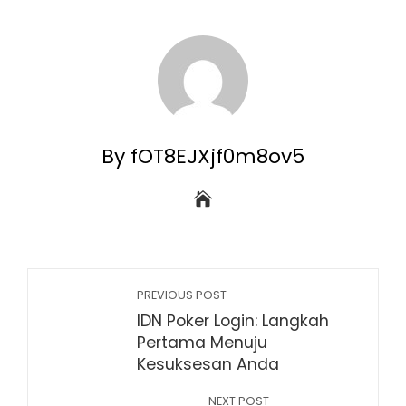
By fOT8EJXjf0m8ov5
PREVIOUS POST
IDN Poker Login: Langkah
Pertama Menuju
Kesuksesan Anda
NEXT POST