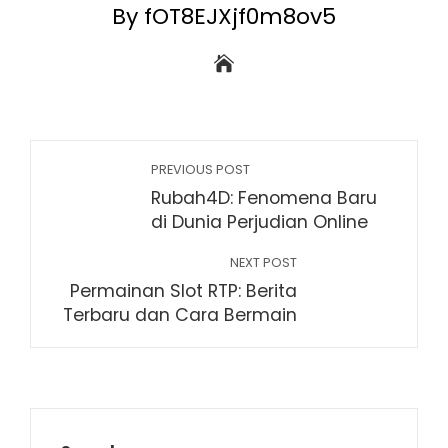
By fOT8EJXjf0m8ov5
PREVIOUS POST
Rubah4D: Fenomena Baru
di Dunia Perjudian Online
NEXT POST
Permainan Slot RTP: Berita
Terbaru dan Cara Bermain