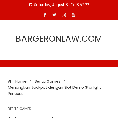
Skip
Saturday, August 8
18:57:22
to
content
BARGERONLAW.COM
Home
Berita Games
Menangkan Jackpot dengan Slot Demo Starlight
Princess
BERITA GAMES