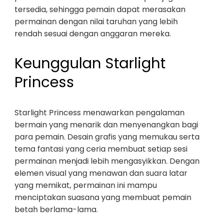
tersedia, sehingga pemain dapat merasakan
permainan dengan nilai taruhan yang lebih
rendah sesuai dengan anggaran mereka.
Keunggulan Starlight
Princess
Starlight Princess menawarkan pengalaman
bermain yang menarik dan menyenangkan bagi
para pemain. Desain grafis yang memukau serta
tema fantasi yang ceria membuat setiap sesi
permainan menjadi lebih mengasyikkan. Dengan
elemen visual yang menawan dan suara latar
yang memikat, permainan ini mampu
menciptakan suasana yang membuat pemain
betah berlama-lama.