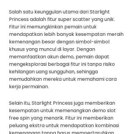
Salah satu keunggulan utama dari Starlight
Princess adalah fitur super scatter yang unik.
Fitur ini memungkinkan pemain untuk
mendapatkan lebih banyak kesempatan meraih
kemenangan besar dengan simbol-simbol
khusus yang muncul di layar. Dengan
memanfaatkan akun demo, pemain dapat
mengeksplorasi berbagai fitur ini tanpa risiko
kehilangan uang sungguhan, sehingga
memudahkan mereka untuk memahami cara
kerja permainan.
Selain itu, Starlight Princess juga memberikan
kesempatan untuk memenangkan demo slot
free spin yang menarik. Fitur ini memberikan
peluang ekstra untuk mendapatkan kombinasi
kemenangan tanpa harus mempertaruhkan