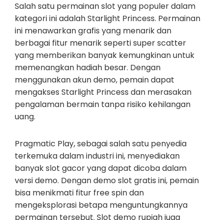
Salah satu permainan slot yang populer dalam
kategori ini adalah Starlight Princess. Permainan
ini menawarkan grafis yang menarik dan
berbagai fitur menarik seperti super scatter
yang memberikan banyak kemungkinan untuk
memenangkan hadiah besar. Dengan
menggunakan akun demo, pemain dapat
mengakses Starlight Princess dan merasakan
pengalaman bermain tanpa risiko kehilangan
uang.
Pragmatic Play, sebagai salah satu penyedia
terkemuka dalam industri ini, menyediakan
banyak slot gacor yang dapat dicoba dalam
versi demo. Dengan demo slot gratis ini, pemain
bisa menikmati fitur free spin dan
mengeksplorasi betapa menguntungkannya
permainan tersebut. Slot demo rupiah juga