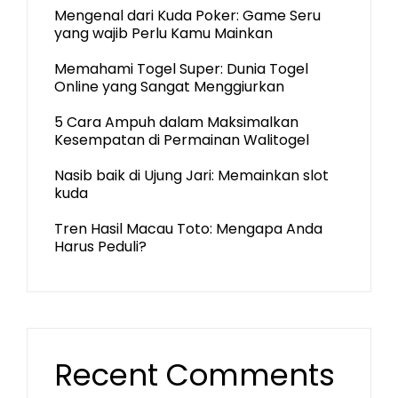
Mengenal dari Kuda Poker: Game Seru
yang wajib Perlu Kamu Mainkan
Memahami Togel Super: Dunia Togel
Online yang Sangat Menggiurkan
5 Cara Ampuh dalam Maksimalkan
Kesempatan di Permainan Walitogel
Nasib baik di Ujung Jari: Memainkan slot
kuda
Tren Hasil Macau Toto: Mengapa Anda
Harus Peduli?
Recent Comments