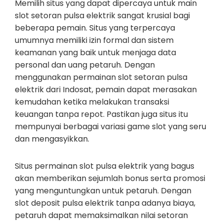
Memilih situs yang dapat dipercaya untuk main
slot setoran pulsa elektrik sangat krusial bagi
beberapa pemain. Situs yang terpercaya
umumnya memiliki izin formal dan sistem
keamanan yang baik untuk menjaga data
personal dan uang petaruh. Dengan
menggunakan permainan slot setoran pulsa
elektrik dari Indosat, pemain dapat merasakan
kemudahan ketika melakukan transaksi
keuangan tanpa repot. Pastikan juga situs itu
mempunyai berbagai variasi game slot yang seru
dan mengasyikkan.
Situs permainan slot pulsa elektrik yang bagus
akan memberikan sejumlah bonus serta promosi
yang menguntungkan untuk petaruh. Dengan
slot deposit pulsa elektrik tanpa adanya biaya,
petaruh dapat memaksimalkan nilai setoran