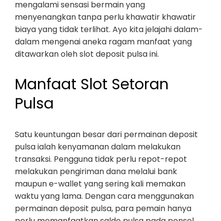
mengalami sensasi bermain yang
menyenangkan tanpa perlu khawatir khawatir
biaya yang tidak terlihat. Ayo kita jelajahi dalam-
dalam mengenai aneka ragam manfaat yang
ditawarkan oleh slot deposit pulsa ini.
Manfaat Slot Setoran
Pulsa
Satu keuntungan besar dari permainan deposit
pulsa ialah kenyamanan dalam melakukan
transaksi. Pengguna tidak perlu repot-repot
melakukan pengiriman dana melalui bank
maupun e-wallet yang sering kali memakan
waktu yang lama. Dengan cara menggunakan
permainan deposit pulsa, para pemain hanya
perlu memanfaatkan saldo pulsa pada ponsel