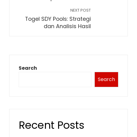
NEXT POST
Togel SDY Pools: Strategi
dan Analisis Hasil
Search
Search
Recent Posts