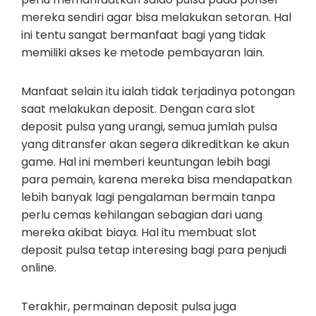
mereka sendiri agar bisa melakukan setoran. Hal
ini tentu sangat bermanfaat bagi yang tidak
memiliki akses ke metode pembayaran lain.
Manfaat selain itu ialah tidak terjadinya potongan
saat melakukan deposit. Dengan cara slot
deposit pulsa yang urangi, semua jumlah pulsa
yang ditransfer akan segera dikreditkan ke akun
game. Hal ini memberi keuntungan lebih bagi
para pemain, karena mereka bisa mendapatkan
lebih banyak lagi pengalaman bermain tanpa
perlu cemas kehilangan sebagian dari uang
mereka akibat biaya. Hal itu membuat slot
deposit pulsa tetap interesing bagi para penjudi
online.
Terakhir, permainan deposit pulsa juga