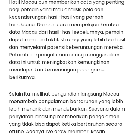
Hasil Macau pun memberikan data yang penting
bagi pemain yang mau analisis pola dan
kecenderungan hasil-hasil yang pernah
terlaksana. Dengan cara mempelajari kembali
data Macau dari hasil-hasil sebelumnya, pemain
dapat mencari taktik strategi yang lebih berhasil
dan menyelami potensi keberuntungan mereka.
Petaruh berpengalaman sering menggunakan
data ini untuk meningkatkan kemungkinan
mendapatkan kemenangan pada game
berikutnya.
Selain itu, melihat pengundian langsung Macau
menambah pengalaman bertaruhan yang lebih
lebih menarik dan mendebarkan. Suasana dalam
penyiaran langsung memberikan pengalaman
yang tidak bisa dapat ketika bertaruhan secara
offline. Adanya live draw memberi kesan