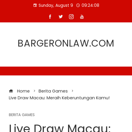
Skip
Sunday, August 9
09:24:09
to
content
BARGERONLAW.COM
Home
Berita Games
Live Draw Macau: Meraih Keberuntungan Kamu!
BERITA GAMES
Live Draw Macau: