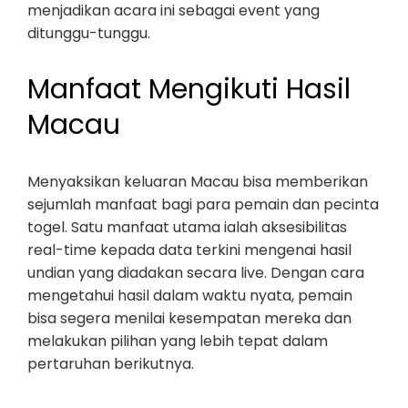
menjadikan acara ini sebagai event yang
ditunggu-tunggu.
Manfaat Mengikuti Hasil
Macau
Menyaksikan keluaran Macau bisa memberikan
sejumlah manfaat bagi para pemain dan pecinta
togel. Satu manfaat utama ialah aksesibilitas
real-time kepada data terkini mengenai hasil
undian yang diadakan secara live. Dengan cara
mengetahui hasil dalam waktu nyata, pemain
bisa segera menilai kesempatan mereka dan
melakukan pilihan yang lebih tepat dalam
pertaruhan berikutnya.