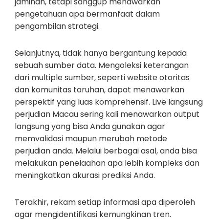
jaminan, tetapi sanggup menawarkan
pengetahuan apa bermanfaat dalam
pengambilan strategi.
Selanjutnya, tidak hanya bergantung kepada
sebuah sumber data. Mengoleksi keterangan
dari multiple sumber, seperti website otoritas
dan komunitas taruhan, dapat menawarkan
perspektif yang luas komprehensif. Live langsung
perjudian Macau sering kali menawarkan output
langsung yang bisa Anda gunakan agar
memvalidasi maupun merubah metode
perjudian anda. Melalui berbagai asal, anda bisa
melakukan penelaahan apa lebih kompleks dan
meningkatkan akurasi prediksi Anda.
Terakhir, rekam setiap informasi apa diperoleh
agar mengidentifikasi kemungkinan tren.