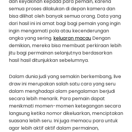
dan keyakinan kepada para pemain, karena
semua proses dilakukan di depan kamera dan
bisa dilihat oleh banyak semua orang. Data yang
dari hasil ini ini amat bagi bagi pemain yang ingin
ingin mengamati pola atau kecenderungan
angka yang sering.
keluaran macau
Dengan
demikian, mereka bisa membuat perkiraan lebih
jitu bagi permainan selanjutnya berdasarkan
hasil hasil ditunjukkan sebelumnya.
Dalam dunia judi yang semakin berkembang, live
draw ini merupakan salah satu cara yang seru
dalam menghadapi alam pengalaman berjudi
secara lebih menarik. Para pemain dapat
menikmati momen-momen ketegangan secara
langsung ketika nomor dikeluarkan, menciptakan
suasana lebih seru. Ini juga memacu para untuk
agar lebih aktif aktif dalam permainan,