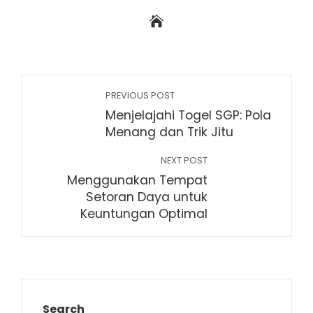
PREVIOUS POST
Menjelajahi Togel SGP: Pola
Menang dan Trik Jitu
NEXT POST
Menggunakan Tempat
Setoran Daya untuk
Keuntungan Optimal
Search