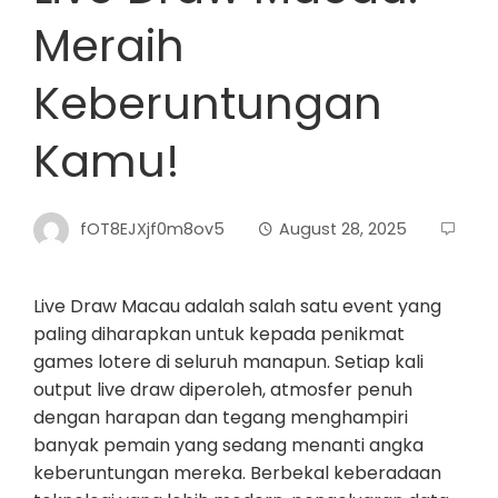
Meraih
Keberuntungan
Kamu!
fOT8EJXjf0m8ov5
August 28, 2025
Live Draw Macau adalah salah satu event yang
paling diharapkan untuk kepada penikmat
games lotere di seluruh manapun. Setiap kali
output live draw diperoleh, atmosfer penuh
dengan harapan dan tegang menghampiri
banyak pemain yang sedang menanti angka
keberuntungan mereka. Berbekal keberadaan