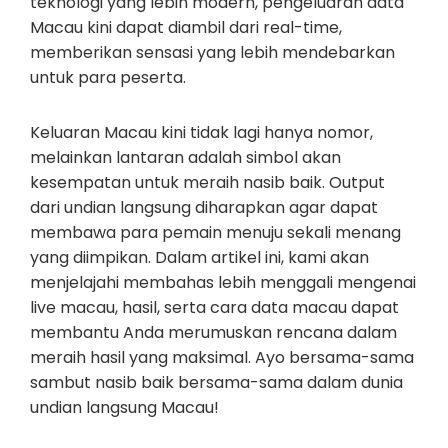
teknologi yang lebih modern, pengeluaran data
Macau kini dapat diambil dari real-time,
memberikan sensasi yang lebih mendebarkan
untuk para peserta.
Keluaran Macau kini tidak lagi hanya nomor,
melainkan lantaran adalah simbol akan
kesempatan untuk meraih nasib baik. Output
dari undian langsung diharapkan agar dapat
membawa para pemain menuju sekali menang
yang diimpikan. Dalam artikel ini, kami akan
menjelajahi membahas lebih menggali mengenai
live macau, hasil, serta cara data macau dapat
membantu Anda merumuskan rencana dalam
meraih hasil yang maksimal. Ayo bersama-sama
sambut nasib baik bersama-sama dalam dunia
undian langsung Macau!