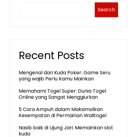
Search
Recent Posts
Mengenal dari Kuda Poker: Game Seru
yang wajib Perlu Kamu Mainkan
Memahami Togel Super: Dunia Togel
Online yang Sangat Menggiurkan
5 Cara Ampuh dalam Maksimalkan
Kesempatan di Permainan Walitogel
Nasib baik di Ujung Jari: Memainkan slot
kuda