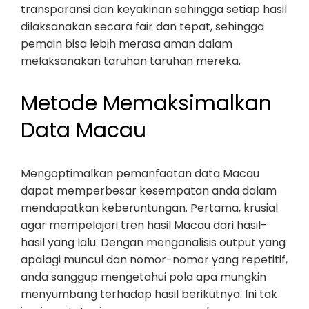
transparansi dan keyakinan sehingga setiap hasil
dilaksanakan secara fair dan tepat, sehingga
pemain bisa lebih merasa aman dalam
melaksanakan taruhan taruhan mereka.
Metode Memaksimalkan
Data Macau
Mengoptimalkan pemanfaatan data Macau
dapat memperbesar kesempatan anda dalam
mendapatkan keberuntungan. Pertama, krusial
agar mempelajari tren hasil Macau dari hasil-
hasil yang lalu. Dengan menganalisis output yang
apalagi muncul dan nomor-nomor yang repetitif,
anda sanggup mengetahui pola apa mungkin
menyumbang terhadap hasil berikutnya. Ini tak