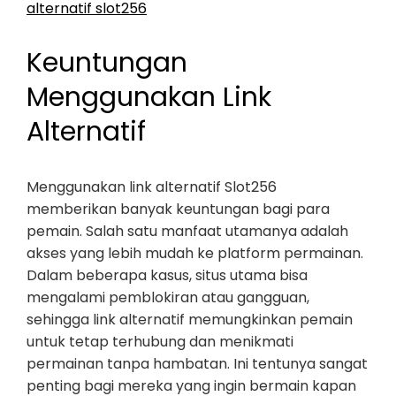
alternatif slot256
Keuntungan
Menggunakan Link
Alternatif
Menggunakan link alternatif Slot256
memberikan banyak keuntungan bagi para
pemain. Salah satu manfaat utamanya adalah
akses yang lebih mudah ke platform permainan.
Dalam beberapa kasus, situs utama bisa
mengalami pemblokiran atau gangguan,
sehingga link alternatif memungkinkan pemain
untuk tetap terhubung dan menikmati
permainan tanpa hambatan. Ini tentunya sangat
penting bagi mereka yang ingin bermain kapan