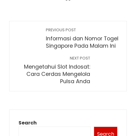
PREVIOUS POST
Informasi dan Nomor Togel
Singapore Pada Malam Ini
NEXT POST
Mengetahui Slot Indosat:
Cara Cerdas Mengelola
Pulsa Anda
Search
Search