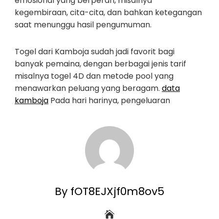
emosional yang berperan, misalnya
kegembiraan, cita-cita, dan bahkan ketegangan
saat menunggu hasil pengumuman.
Togel dari Kamboja sudah jadi favorit bagi
banyak pemaina, dengan berbagai jenis tarif
misalnya togel 4D dan metode pool yang
menawarkan peluang yang beragam.
data
kamboja
Pada hari harinya, pengeluaran
By fOT8EJXjf0m8ov5