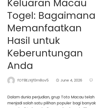
Keluaran Macau
Togel: Bagaimana
Memanfaatkan
Hasil untuk
Keberuntungan
Anda
fOT8EJXjf0m8ov5
June 4, 2026
Dalam dunia perjudian, grup Toto Macau telah
menjadi salah satu pilihan populer bagi banyak