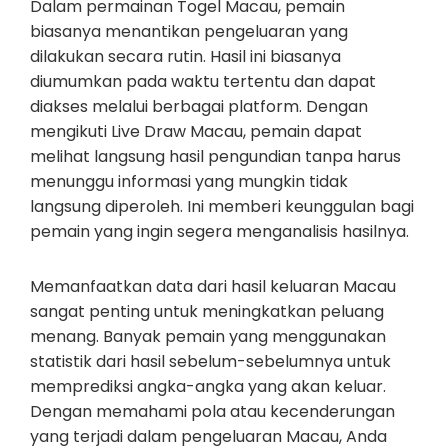
Dalam permainan Togel Macau, pemain
biasanya menantikan pengeluaran yang
dilakukan secara rutin. Hasil ini biasanya
diumumkan pada waktu tertentu dan dapat
diakses melalui berbagai platform. Dengan
mengikuti Live Draw Macau, pemain dapat
melihat langsung hasil pengundian tanpa harus
menunggu informasi yang mungkin tidak
langsung diperoleh. Ini memberi keunggulan bagi
pemain yang ingin segera menganalisis hasilnya.
Memanfaatkan data dari hasil keluaran Macau
sangat penting untuk meningkatkan peluang
menang. Banyak pemain yang menggunakan
statistik dari hasil sebelum-sebelumnya untuk
memprediksi angka-angka yang akan keluar.
Dengan memahami pola atau kecenderungan
yang terjadi dalam pengeluaran Macau, Anda