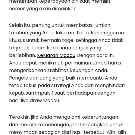
menambah kepercayaan diri saat memilih
nomor yang akan dimainkan.
Selain itu, penting untuk membatasi jumlah
taruhan yang Anda lakukan. Tetapkan anggaran
khusus untuk bermain togel sehingga Anda tidak
terjebak dalam kebiasaan berjudi yang
berlebihan.
Keluaran Macau
Dengan cara ini,
Anda dapat menikmati permainan tanpa harus
mengorbankan stabilitas keuangan Anda.
Pengelolaan uang yang baik membantu Anda
tetap fokus pada strategi Anda dan menghindari
keputusan impulsif saat berhadapan dengan
hasil live draw Macau.
Terakhir, jika Anda mengalami keberuntungan
dan meraih kemenangan, pertimbangkan untuk
menyimpan sebagian dari hasil tersebut. Alih-alih