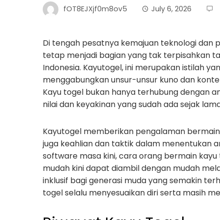
fOT8EJXjf0m8ov5
July 6, 2026
Di tengah pesatnya kemajuan teknologi dan pe
tetap menjadi bagian yang tak terpisahkan ta
Indonesia. Kayutogel, ini merupakan istilah ya
menggabungkan unsur-unsur kuno dan kontem
Kayu togel bukan hanya terhubung dengan ang
nilai dan keyakinan yang sudah ada sejak lama
Kayutogel memberikan pengalaman bermain y
juga keahlian dan taktik dalam menentukan a
software masa kini, cara orang bermain kayu 
mudah kini dapat diambil dengan mudah melal
inklusif bagi generasi muda yang semakin terh
togel selalu menyesuaikan diri serta masih me