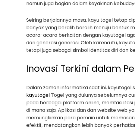
namun juga bagian dalam keyakinan kebud
Seiring berjalannya masa, kayu togel tetap 
banyak yang beralih beralih menuju bentuk 
acara-acara berkaitan dengan kayutogel agar 
dari generasi generasi. Oleh karena itu, kayu
tetapi juga sebagai simbol identitas diri dan
Inovasi Terkini dalam P
Dalam zaman informatika saat ini, kayutogel 
kayutogel
Togel yang dulunya sebelumnya cuma
pada berbagai platform online, memfasilitasi
di mana saja. Aplikasi dan dan website we
memungkinkan para pemain untuk memasang 
efektif, mendatangkan lebih banyak perhatian