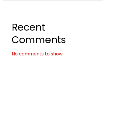
Recent
Comments
No comments to show.