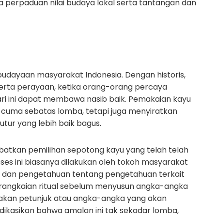
a perpaduan nilai budaya lokal serta tantangan dan
budayaan masyarakat Indonesia. Dengan historis,
erta perayaan, ketika orang-orang percaya
i ini dapat membawa nasib baik. Pemakaian kayu
 cuma sebatas lomba, tetapi juga menyiratkan
tur yang lebih baik bagus.
atkan pemilihan sepotong kayu yang telah telah
oses ini biasanya dilakukan oleh tokoh masyarakat
n dan pengetahuan tentang pengetahuan terkait
erangkaian ritual sebelum menyusun angka-angka
iakan petunjuk atau angka-angka yang akan
ikasikan bahwa amalan ini tak sekadar lomba,