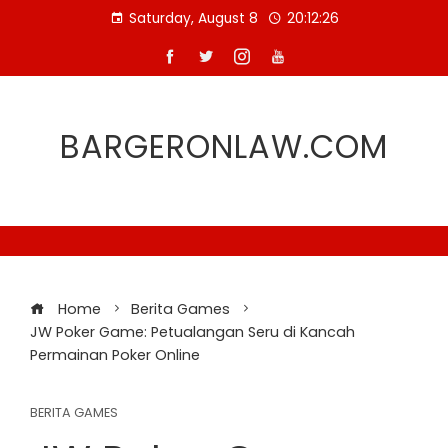
Skip
Saturday, August 8
20:12:26
to
content
BARGERONLAW.COM
Home
Berita Games
JW Poker Game: Petualangan Seru di Kancah
Permainan Poker Online
BERITA GAMES