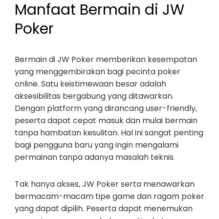
Manfaat Bermain di JW
Poker
Bermain di JW Poker memberikan kesempatan
yang menggembirakan bagi pecinta poker
online. Satu keistimewaan besar adalah
aksesibilitas bergabung yang ditawarkan.
Dengan platform yang dirancang user-friendly,
peserta dapat cepat masuk dan mulai bermain
tanpa hambatan kesulitan. Hal ini sangat penting
bagi pengguna baru yang ingin mengalami
permainan tanpa adanya masalah teknis.
Tak hanya akses, JW Poker serta menawarkan
bermacam-macam tipe game dan ragam poker
yang dapat dipilih. Peserta dapat menemukan