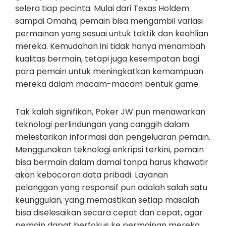
selera tiap pecinta. Mulai dari Texas Holdem
sampai Omaha, pemain bisa mengambil variasi
permainan yang sesuai untuk taktik dan keahlian
mereka. Kemudahan ini tidak hanya menambah
kualitas bermain, tetapi juga kesempatan bagi
para pemain untuk meningkatkan kemampuan
mereka dalam macam-macam bentuk game.
Tak kalah signifikan, Poker JW pun menawarkan
teknologi perlindungan yang canggih dalam
melestarikan informasi dan pengeluaran pemain.
Menggunakan teknologi enkripsi terkini, pemain
bisa bermain dalam damai tanpa harus khawatir
akan kebocoran data pribadi. Layanan
pelanggan yang responsif pun adalah salah satu
keunggulan, yang memastikan setiap masalah
bisa diselesaikan secara cepat dan cepat, agar
pemain dapat berfokus ke permainan mereka.