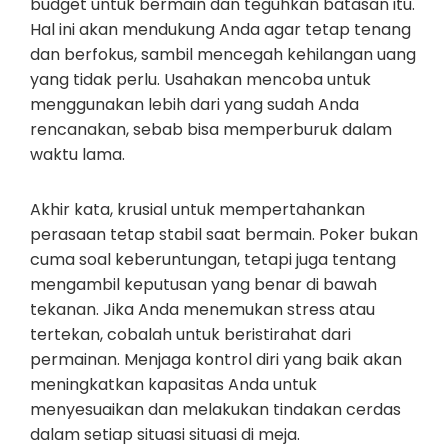
budget untuk bermain dan teguhkan batasan itu.
Hal ini akan mendukung Anda agar tetap tenang
dan berfokus, sambil mencegah kehilangan uang
yang tidak perlu. Usahakan mencoba untuk
menggunakan lebih dari yang sudah Anda
rencanakan, sebab bisa memperburuk dalam
waktu lama.
Akhir kata, krusial untuk mempertahankan
perasaan tetap stabil saat bermain. Poker bukan
cuma soal keberuntungan, tetapi juga tentang
mengambil keputusan yang benar di bawah
tekanan. Jika Anda menemukan stress atau
tertekan, cobalah untuk beristirahat dari
permainan. Menjaga kontrol diri yang baik akan
meningkatkan kapasitas Anda untuk
menyesuaikan dan melakukan tindakan cerdas
dalam setiap situasi situasi di meja.