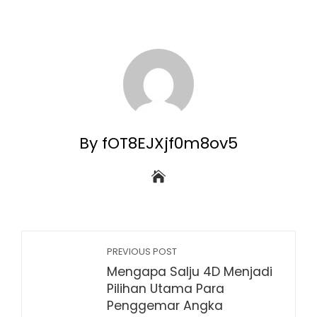
By fOT8EJXjf0m8ov5
PREVIOUS POST
Mengapa Salju 4D Menjadi
Pilihan Utama Para
Penggemar Angka