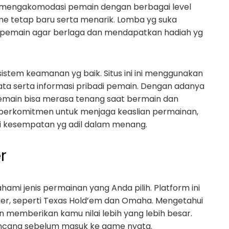
a mengakomodasi pemain dengan berbagai level
e tetap baru serta menarik. Lomba yg suka
emain agar berlaga dan mendapatkan hadiah yg
istem keamanan yg baik. Situs ini ini menggunakan
ata serta informasi pribadi pemain. Dengan adanya
emain bisa merasa tenang saat bermain dan
 berkomitmen untuk menjaga keaslian permainan,
ki kesempatan yg adil dalam menang.
r
ami jenis permainan yang Anda pilih. Platform ini
r, seperti Texas Hold’em dan Omaha. Mengetahui
 memberikan kamu nilai lebih yang lebih besar.
encana sebelum masuk ke game nyata.