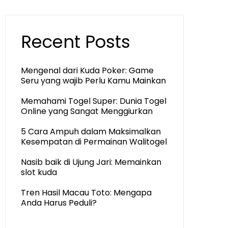
Recent Posts
Mengenal dari Kuda Poker: Game
Seru yang wajib Perlu Kamu Mainkan
Memahami Togel Super: Dunia Togel
Online yang Sangat Menggiurkan
5 Cara Ampuh dalam Maksimalkan
Kesempatan di Permainan Walitogel
Nasib baik di Ujung Jari: Memainkan
slot kuda
Tren Hasil Macau Toto: Mengapa
Anda Harus Peduli?