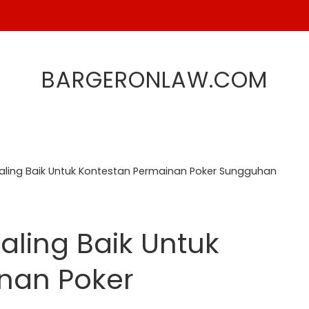
BARGERONLAW.COM
 Paling Baik Untuk Kontestan Permainan Poker Sungguhan
Paling Baik Untuk
nan Poker