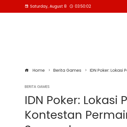
Skip
Saturday, August 8
03:50:03
to
content
Home
Berita Games
IDN Poker: Lokasi
BERITA GAMES
IDN Poker: Lokasi 
Kontestan Permai