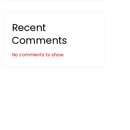
Recent
Comments
No comments to show.