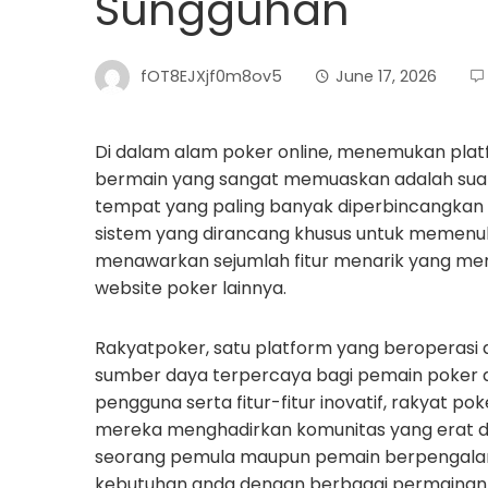
Sungguhan
fOT8EJXjf0m8ov5
June 17, 2026
Di dalam alam poker online, menemukan pl
bermain yang sangat memuaskan adalah suatu 
tempat yang paling banyak diperbincangkan da
sistem yang dirancang khusus untuk memenu
menawarkan sejumlah fitur menarik yang mem
website poker lainnya.
Rakyatpoker, satu platform yang beroperasi di
sumber daya terpercaya bagi pemain poker d
pengguna serta fitur-fitur inovatif, rakyat p
mereka menghadirkan komunitas yang erat 
seorang pemula maupun pemain berpengalam
kebutuhan anda dengan berbagai permainan 