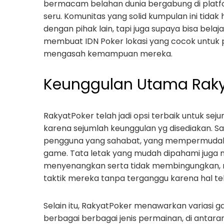
bermacam belahan dunia bergabung di platfo
seru. Komunitas yang solid kumpulan ini tid
dengan pihak lain, tapi juga supaya bisa belaj
membuat IDN Poker lokasi yang cocok untuk 
mengasah kemampuan mereka.
Keunggulan Utama Raky
RakyatPoker telah jadi opsi terbaik untuk se
karena sejumlah keunggulan yg disediakan. Sa
pengguna yang sahabat, yang mempermudah
game. Tata letak yang mudah dipahami juga
menyenangkan serta tidak membingungkan, 
taktik mereka tanpa terganggu karena hal tek
Selain itu, RakyatPoker menawarkan variasi 
berbagai berbagai jenis permainan, di anta