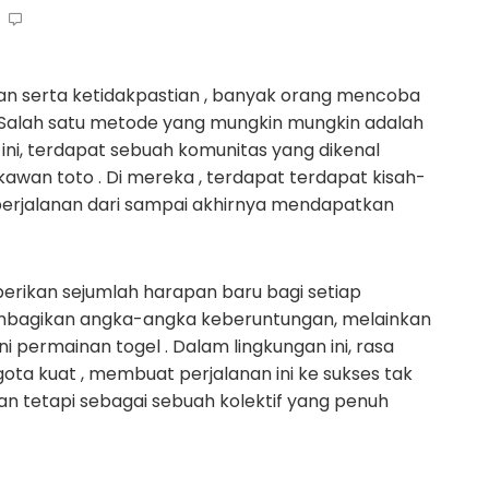
an serta ketidakpastian , banyak orang mencoba
Salah satu metode yang mungkin mungkin adalah
 ini, terdapat sebuah komunitas yang dikenal
wan toto . Di mereka , terdapat terdapat kisah-
perjalanan dari sampai akhirnya mendapatkan
rikan sejumlah harapan baru bagi setiap
mbagikan angka-angka keberuntungan, melainkan
 permainan togel . Dalam lingkungan ini, rasa
ota kuat , membuat perjalanan ini ke sukses tak
an tetapi sebagai sebuah kolektif yang penuh