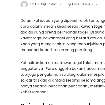
fOT8EJXjf0m8ov5
February 8, 2026
Dalam kehidupan yang dipenuhi oleh tantang
cara dalam meraih kesuksesan .
kawan togel
adalah dunia arena permainan togel . Di dunia
kawantogel kawantogel yang berarti kawan-ka
kisah yang menginspirasi yang menunjukkan 
mencapai keberhasilan yang gemilang
Kehadiran komunitas kawantogel telah membe
anggotanya . Para anggota bukan hanya me
tapi juga pengalaman strategi dalam menjalani
solidaritas dan di antara sesama sesama angg
hanya sebagai pencarian pencarian , melaink
kebersamaan .