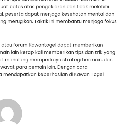
at batas atas pengeluaran dan tidak melebihi
al, peserta dapat menjaga kesehatan mental dan
ang merugikan. Taktik ini membantu menjaga fokus
ne atau forum Kawantogel dapat memberikan
 lain kerap kali memberikan tips dan trik yang
t menolong memperkaya strategi bermain, dan
iwayat para pemain lain. Dengan cara
sa mendapatkan keberhasilan di Kawan Togel.