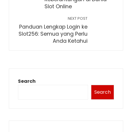
Slot Online
NEXT POST
Panduan Lengkap Login ke
Slot256: Semua yang Perlu
Anda Ketahui
Search
Search