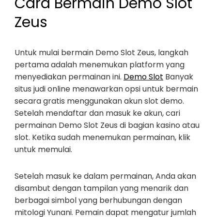
Cara Bermain Demo Slot
Zeus
Untuk mulai bermain Demo Slot Zeus, langkah
pertama adalah menemukan platform yang
menyediakan permainan ini.
Demo Slot
Banyak
situs judi online menawarkan opsi untuk bermain
secara gratis menggunakan akun slot demo.
Setelah mendaftar dan masuk ke akun, cari
permainan Demo Slot Zeus di bagian kasino atau
slot. Ketika sudah menemukan permainan, klik
untuk memulai.
Setelah masuk ke dalam permainan, Anda akan
disambut dengan tampilan yang menarik dan
berbagai simbol yang berhubungan dengan
mitologi Yunani. Pemain dapat mengatur jumlah