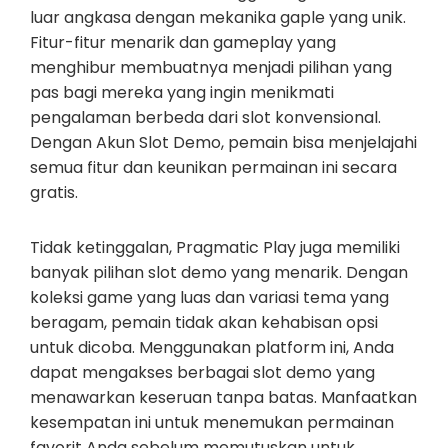
luar angkasa dengan mekanika gaple yang unik.
Fitur-fitur menarik dan gameplay yang
menghibur membuatnya menjadi pilihan yang
pas bagi mereka yang ingin menikmati
pengalaman berbeda dari slot konvensional.
Dengan Akun Slot Demo, pemain bisa menjelajahi
semua fitur dan keunikan permainan ini secara
gratis.
Tidak ketinggalan, Pragmatic Play juga memiliki
banyak pilihan slot demo yang menarik. Dengan
koleksi game yang luas dan variasi tema yang
beragam, pemain tidak akan kehabisan opsi
untuk dicoba. Menggunakan platform ini, Anda
dapat mengakses berbagai slot demo yang
menawarkan keseruan tanpa batas. Manfaatkan
kesempatan ini untuk menemukan permainan
favorit Anda sebelum memutuskan untuk