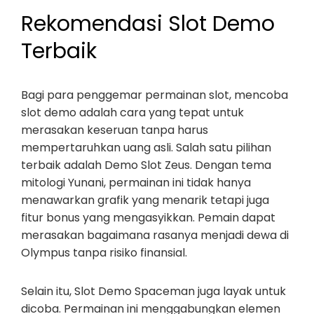
Rekomendasi Slot Demo
Terbaik
Bagi para penggemar permainan slot, mencoba
slot demo adalah cara yang tepat untuk
merasakan keseruan tanpa harus
mempertaruhkan uang asli. Salah satu pilihan
terbaik adalah Demo Slot Zeus. Dengan tema
mitologi Yunani, permainan ini tidak hanya
menawarkan grafik yang menarik tetapi juga
fitur bonus yang mengasyikkan. Pemain dapat
merasakan bagaimana rasanya menjadi dewa di
Olympus tanpa risiko finansial.
Selain itu, Slot Demo Spaceman juga layak untuk
dicoba. Permainan ini menggabungkan elemen