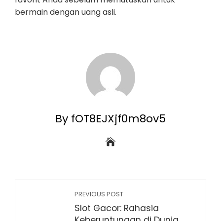
bermain dengan uang asli.
By fOT8EJXjf0m8ov5
PREVIOUS POST
Slot Gacor: Rahasia
Keberuntungan di Dunia