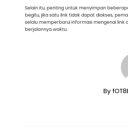
Selain itu, penting untuk menyimpan beberapa
begitu, jika satu link tidak dapat diakses, pe
selalu memperbarui informasi mengenai link al
berjalannya waktu.
By fOT