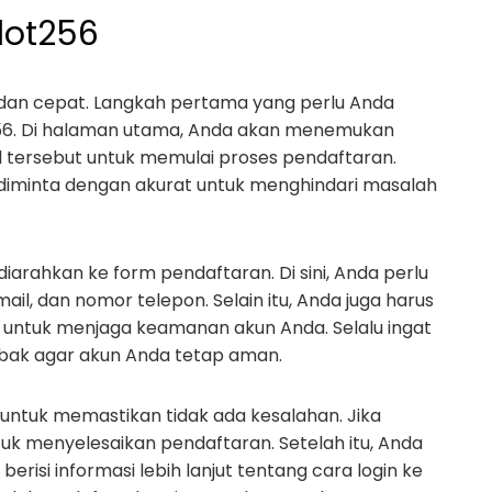
lot256
 dan cepat. Langkah pertama yang perlu Anda
t256. Di halaman utama, Anda akan menemukan
bol tersebut untuk memulai proses pendaftaran.
 diminta dengan akurat untuk menghindari masalah
iarahkan ke form pendaftaran. Di sini, Anda perlu
ail, dan nomor telepon. Selain itu, Anda juga harus
ntuk menjaga keamanan akun Anda. Selalu ingat
ebak agar akun Anda tetap aman.
i untuk memastikan tidak ada kesalahan. Jika
tuk menyelesaikan pendaftaran. Setelah itu, Anda
erisi informasi lebih lanjut tentang cara login ke