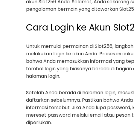
akun Slot256 Anda. Selamat, Anda sekarang 
pengalaman bermain yang ditawarkan Slot25
Cara Login ke Akun Slot
Untuk memulai permainan di Slot256, langka
melakukan login ke akun Anda. Proses ini cuk
bahwa Anda memasukkan informasi yang tepat.
tombol login yang biasanya berada di bagian
halaman login.
Setelah Anda berada di halaman login, masu
daftarkan sebelumnya. Pastikan bahwa Anda 
informasi tersebut. Jika Anda lupa password
mereset password melalui email atau pesan te
diperlukan.