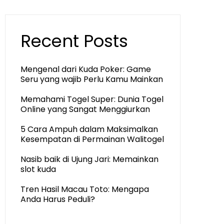
Recent Posts
Mengenal dari Kuda Poker: Game
Seru yang wajib Perlu Kamu Mainkan
Memahami Togel Super: Dunia Togel
Online yang Sangat Menggiurkan
5 Cara Ampuh dalam Maksimalkan
Kesempatan di Permainan Walitogel
Nasib baik di Ujung Jari: Memainkan
slot kuda
Tren Hasil Macau Toto: Mengapa
Anda Harus Peduli?