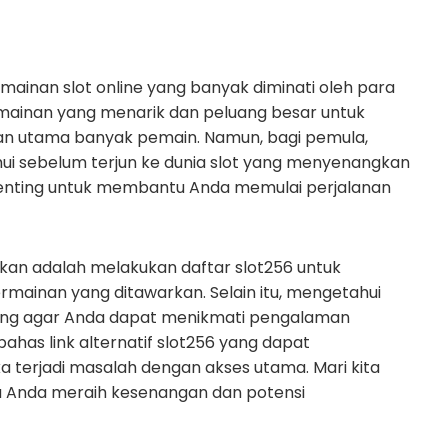
rmainan slot online yang banyak diminati oleh para
rmainan yang menarik dan peluang besar untuk
ihan utama banyak pemain. Namun, bagi pemula,
ui sebelum terjun ke dunia slot yang menyenangkan
ik penting untuk membantu Anda memulai perjalanan
ukan adalah melakukan daftar slot256 untuk
mainan yang ditawarkan. Selain itu, mengetahui
ting agar Anda dapat menikmati pengalaman
has link alternatif slot256 yang dapat
 terjadi masalah dengan akses utama. Mari kita
 Anda meraih kesenangan dan potensi