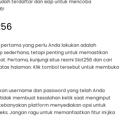
sudah terdaftar dan siap untuk mencoba
6!
256
h pertama yang perlu Anda lakukan adalah
up sederhana, tetapi penting untuk memastikan
 Pertama, kunjungi situs resmi Slot256 dan cari
 atas halaman. Klik tombol tersebut untuk membuka
kkan username dan password yang telah Anda
tidak membuat kesalahan ketik saat menginput
, kebanyakan platform menyediakan opsi untuk
ks. Jangan ragu untuk memanfaatkan fitur ini jika