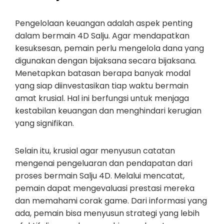
Pengelolaan keuangan adalah aspek penting
dalam bermain 4D Salju. Agar mendapatkan
kesuksesan, pemain perlu mengelola dana yang
digunakan dengan bijaksana secara bijaksana.
Menetapkan batasan berapa banyak modal
yang siap diinvestasikan tiap waktu bermain
amat krusial. Hal ini berfungsi untuk menjaga
kestabilan keuangan dan menghindari kerugian
yang signifikan.
Selain itu, krusial agar menyusun catatan
mengenai pengeluaran dan pendapatan dari
proses bermain Salju 4D. Melalui mencatat,
pemain dapat mengevaluasi prestasi mereka
dan memahami corak game. Dari informasi yang
ada, pemain bisa menyusun strategi yang lebih