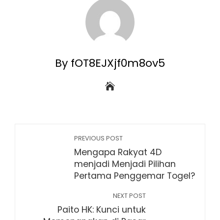
By fOT8EJXjf0m8ov5
PREVIOUS POST
Mengapa Rakyat 4D
menjadi Menjadi Pilihan
Pertama Penggemar Togel?
NEXT POST
Paito HK: Kunci untuk