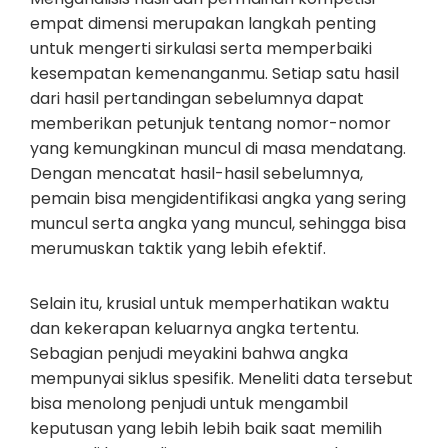
empat dimensi merupakan langkah penting
untuk mengerti sirkulasi serta memperbaiki
kesempatan kemenanganmu. Setiap satu hasil
dari hasil pertandingan sebelumnya dapat
memberikan petunjuk tentang nomor-nomor
yang kemungkinan muncul di masa mendatang.
Dengan mencatat hasil-hasil sebelumnya,
pemain bisa mengidentifikasi angka yang sering
muncul serta angka yang muncul, sehingga bisa
merumuskan taktik yang lebih efektif.
Selain itu, krusial untuk memperhatikan waktu
dan kekerapan keluarnya angka tertentu.
Sebagian penjudi meyakini bahwa angka
mempunyai siklus spesifik. Meneliti data tersebut
bisa menolong penjudi untuk mengambil
keputusan yang lebih lebih baik saat memilih