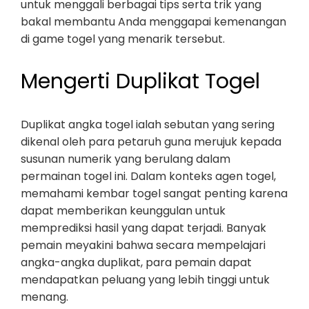
untuk menggali berbagai tips serta trik yang
bakal membantu Anda menggapai kemenangan
di game togel yang menarik tersebut.
Mengerti Duplikat Togel
Duplikat angka togel ialah sebutan yang sering
dikenal oleh para petaruh guna merujuk kepada
susunan numerik yang berulang dalam
permainan togel ini. Dalam konteks agen togel,
memahami kembar togel sangat penting karena
dapat memberikan keunggulan untuk
memprediksi hasil yang dapat terjadi. Banyak
pemain meyakini bahwa secara mempelajari
angka-angka duplikat, para pemain dapat
mendapatkan peluang yang lebih tinggi untuk
menang.