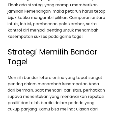
Tidak ada strategi yang mampu memberikan
jaminan kemenangan, maka petaruh harus tetap
bijak ketika mengambil pilihan. Campuran antara
intuisi, intuisi, pembacaan pola kembar, serta
kontrol diri menjadi penting untuk menambah
kesempatan sukses pada game togel.
Strategi Memilih Bandar
Togel
Memilih bandar lotere online yang tepat sangat
penting dalam menambah kesempatan Anda
dari bermain. Saat mencari-cari situs, perhatikan
supaya menentukan yang menawarkan reputasi
positif dan telah berdiri dalam periode yang
cukup panjang. Kamu bisa melihat ulasan dari