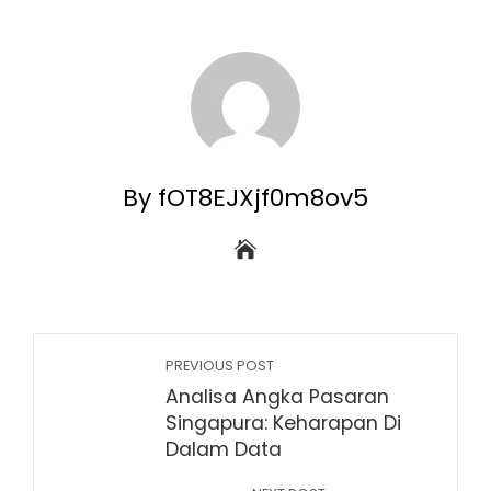
By fOT8EJXjf0m8ov5
PREVIOUS POST
Analisa Angka Pasaran
Singapura: Keharapan Di
Dalam Data