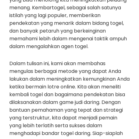
menang. Kembartogel, sebagai salah satunya
istilah yang lagi populer, memberikan
pendekatan yang menarik dalam bidang togel,
dan banyak petaruh yang berkeinginan
memahami lebih dalam mengenai taktik ampuh
dalam mengalahkan agen togel.
Dalam tulisan ini, kami akan membahas
mengulas berbagai metode yang dapat Anda
lakukan dalam meningkatkan kemungkinan Anda
ketika bermain lotre online. Kita akan meneliti
kembali togel dan bagaimana pendekatan bisa
dilaksanakan dalam game judi daring. Dengan
bantuan pemahaman yang tepat dan strategi
yang terstruktur, kita dapat menjadi pemain
yang lebih terlatih serta sukses dalam
menghadapi bandar togel daring. Siap-siaplah