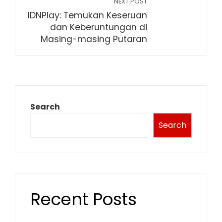
NEXT POST
IDNPlay: Temukan Keseruan
dan Keberuntungan di
Masing-masing Putaran
Search
Search
Recent Posts