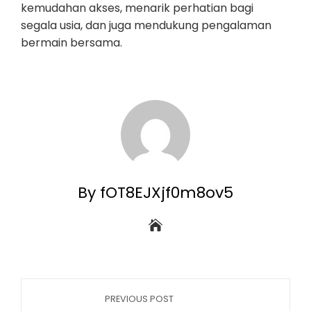
kemudahan akses, menarik perhatian bagi
segala usia, dan juga mendukung pengalaman
bermain bersama.
By fOT8EJXjf0m8ov5
PREVIOUS POST