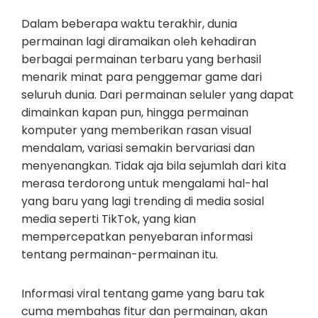
Dalam beberapa waktu terakhir, dunia
permainan lagi diramaikan oleh kehadiran
berbagai permainan terbaru yang berhasil
menarik minat para penggemar game dari
seluruh dunia. Dari permainan seluler yang dapat
dimainkan kapan pun, hingga permainan
komputer yang memberikan rasan visual
mendalam, variasi semakin bervariasi dan
menyenangkan. Tidak aja bila sejumlah dari kita
merasa terdorong untuk mengalami hal-hal
yang baru yang lagi trending di media sosial
media seperti TikTok, yang kian
mempercepatkan penyebaran informasi
tentang permainan-permainan itu.
Informasi viral tentang game yang baru tak
cuma membahas fitur dan permainan, akan