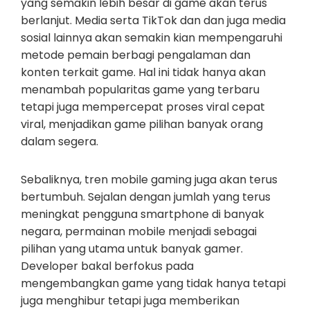
yang semakin lebih besar di game akan terus
berlanjut. Media serta TikTok dan dan juga media
sosial lainnya akan semakin kian mempengaruhi
metode pemain berbagi pengalaman dan
konten terkait game. Hal ini tidak hanya akan
menambah popularitas game yang terbaru
tetapi juga mempercepat proses viral cepat
viral, menjadikan game pilihan banyak orang
dalam segera.
Sebaliknya, tren mobile gaming juga akan terus
bertumbuh. Sejalan dengan jumlah yang terus
meningkat pengguna smartphone di banyak
negara, permainan mobile menjadi sebagai
pilihan yang utama untuk banyak gamer.
Developer bakal berfokus pada
mengembangkan game yang tidak hanya tetapi
juga menghibur tetapi juga memberikan