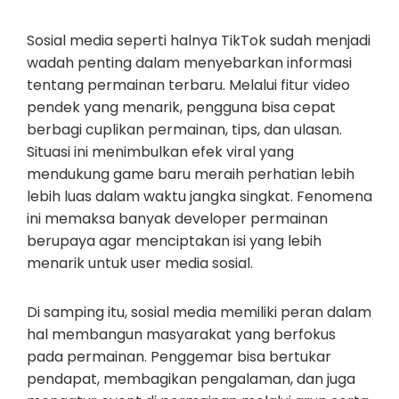
Sosial media seperti halnya TikTok sudah menjadi
wadah penting dalam menyebarkan informasi
tentang permainan terbaru. Melalui fitur video
pendek yang menarik, pengguna bisa cepat
berbagi cuplikan permainan, tips, dan ulasan.
Situasi ini menimbulkan efek viral yang
mendukung game baru meraih perhatian lebih
lebih luas dalam waktu jangka singkat. Fenomena
ini memaksa banyak developer permainan
berupaya agar menciptakan isi yang lebih
menarik untuk user media sosial.
Di samping itu, sosial media memiliki peran dalam
hal membangun masyarakat yang berfokus
pada permainan. Penggemar bisa bertukar
pendapat, membagikan pengalaman, dan juga