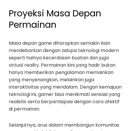
Proyeksi Masa Depan
Permainan
Masa depan game diharapkan semakin kian
mendebarkan dengan adopsi teknologi modern
seperti halnya kecerdasan buatan dan juga
virtual reality. Permainan kini yang hadir bukan
hanya memberikan pengalaman memainkan
yang menyenangkan, melainkan juga
interaktivitas yang mendalam. Dengan kemajuan
teknologi ini, gamer bisa menikmati sensasi yang
realistis serta berpartisipasi dengan cara afektif
di permainan.
Selanjutnya, arus dalam membangun komunitas