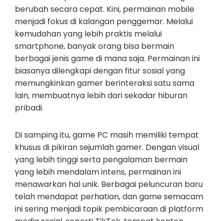
berubah secara cepat. Kini, permainan mobile
menjadi fokus di kalangan penggemar. Melalui
kemudahan yang lebih praktis melalui
smartphone, banyak orang bisa bermain
berbagai jenis game di mana saja. Permainan ini
biasanya dilengkapi dengan fitur sosial yang
memungkinkan gamer berinteraksi satu sama
lain, membuatnya lebih dari sekadar hiburan
pribadi.
Di samping itu, game PC masih memiliki tempat
khusus di pikiran sejumlah gamer. Dengan visual
yang lebih tinggi serta pengalaman bermain
yang lebih mendalam intens, permainan ini
menawarkan hal unik. Berbagai peluncuran baru
telah mendapat perhatian, dan game semacam
ini sering menjadi topik pembicaraan di platform