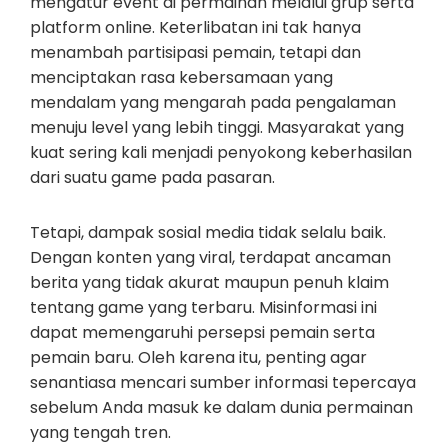
mengatur event di permainan melalui grup serta
platform online. Keterlibatan ini tak hanya
menambah partisipasi pemain, tetapi dan
menciptakan rasa kebersamaan yang
mendalam yang mengarah pada pengalaman
menuju level yang lebih tinggi. Masyarakat yang
kuat sering kali menjadi penyokong keberhasilan
dari suatu game pada pasaran.
Tetapi, dampak sosial media tidak selalu baik.
Dengan konten yang viral, terdapat ancaman
berita yang tidak akurat maupun penuh klaim
tentang game yang terbaru. Misinformasi ini
dapat memengaruhi persepsi pemain serta
pemain baru. Oleh karena itu, penting agar
senantiasa mencari sumber informasi tepercaya
sebelum Anda masuk ke dalam dunia permainan
yang tengah tren.